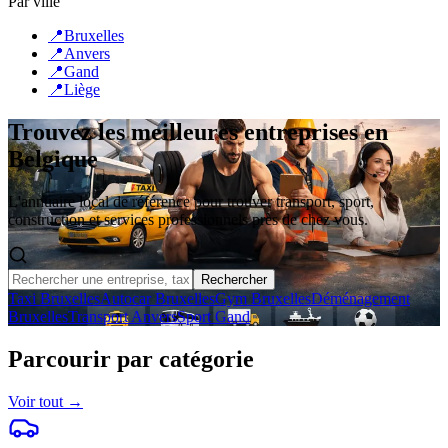
Par ville
📍
Bruxelles
📍
Anvers
📍
Gand
📍
Liège
Trouvez les meilleures entreprises
en
Belgique
L'annuaire local de référence pour trouver transport, sport,
construction et services professionnels près de chez vous.
Rechercher
Taxi Bruxelles
Autocar Bruxelles
Gym Bruxelles
Déménagement
Bruxelles
Transport Anvers
Sport Gand
Parcourir par catégorie
Voir tout →