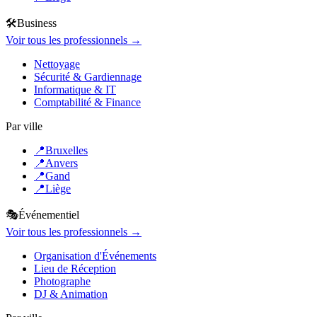
🛠️
Business
Voir tous les professionnels →
Nettoyage
Sécurité & Gardiennage
Informatique & IT
Comptabilité & Finance
Par ville
📍
Bruxelles
📍
Anvers
📍
Gand
📍
Liège
🎭
Événementiel
Voir tous les professionnels →
Organisation d'Événements
Lieu de Réception
Photographe
DJ & Animation