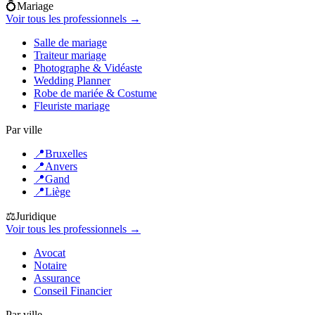
💍
Mariage
Voir tous les professionnels →
Salle de mariage
Traiteur mariage
Photographe & Vidéaste
Wedding Planner
Robe de mariée & Costume
Fleuriste mariage
Par ville
📍
Bruxelles
📍
Anvers
📍
Gand
📍
Liège
⚖️
Juridique
Voir tous les professionnels →
Avocat
Notaire
Assurance
Conseil Financier
Par ville