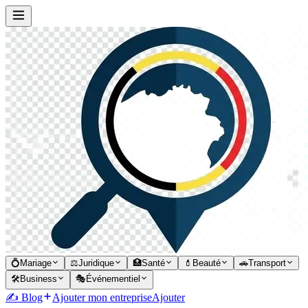
💍
Mariage
⚖️
Juridique
🏥
Santé
💄
Beauté
🚗
Transport
🛠️
Business
🎭
Événementiel
✍️ Blog
Ajouter mon entreprise
Ajouter