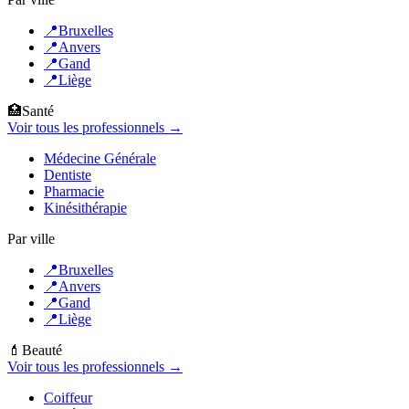
📍
Bruxelles
📍
Anvers
📍
Gand
📍
Liège
🏥
Santé
Voir tous les professionnels →
Médecine Générale
Dentiste
Pharmacie
Kinésithérapie
Par ville
📍
Bruxelles
📍
Anvers
📍
Gand
📍
Liège
💄
Beauté
Voir tous les professionnels →
Coiffeur