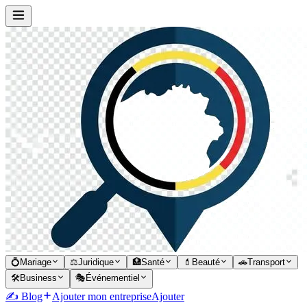
💍
Mariage
⚖️
Juridique
🏥
Santé
💄
Beauté
🚗
Transport
🛠️
Business
🎭
Événementiel
✍️ Blog
Ajouter mon entreprise
Ajouter