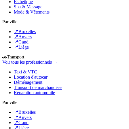
Esthétique
Spa & Massage
Mode & Vêtements
Par ville
📍
Bruxelles
📍
Anvers
📍
Gand
📍
Liège
🚗
Transport
Voir tous les professionnels →
Taxi & VTC
Location d'autocar
Déménagement
Transport de marchandises
Réparation automobile
Par ville
📍
Bruxelles
📍
Anvers
📍
Gand
📍
Liège