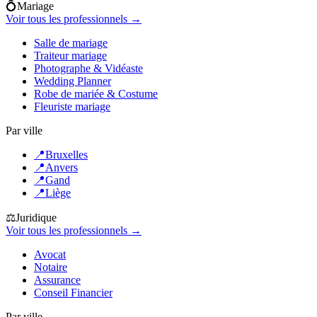
💍
Mariage
Voir tous les professionnels →
Salle de mariage
Traiteur mariage
Photographe & Vidéaste
Wedding Planner
Robe de mariée & Costume
Fleuriste mariage
Par ville
📍
Bruxelles
📍
Anvers
📍
Gand
📍
Liège
⚖️
Juridique
Voir tous les professionnels →
Avocat
Notaire
Assurance
Conseil Financier
Par ville