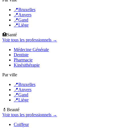
📍
Bruxelles
📍
Anvers
📍
Gand
📍
Liège
🏥
Santé
Voir tous les professionnels →
Médecine Générale
Dentiste
Pharmacie
Kinésithérapie
Par ville
📍
Bruxelles
📍
Anvers
📍
Gand
📍
Liège
💄
Beauté
Voir tous les professionnels →
Coiffeur