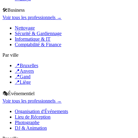
🛠️
Business
Voir tous les professionnels →
Nettoyage
Sécurité & Gardiennage
Informatique & IT
Comptabilité & Finance
Par ville
📍
Bruxelles
📍
Anvers
📍
Gand
📍
Liège
🎭
Événementiel
Voir tous les professionnels →
Organisation d'Événements
Lieu de Réception
Photographe
DJ & Animation