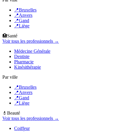
📍
Bruxelles
📍
Anvers
📍
Gand
📍
Liège
🏥
Santé
Voir tous les professionnels →
Médecine Générale
Dentiste
Pharmacie
Kinésithérapie
Par ville
📍
Bruxelles
📍
Anvers
📍
Gand
📍
Liège
💄
Beauté
Voir tous les professionnels →
Coiffeur