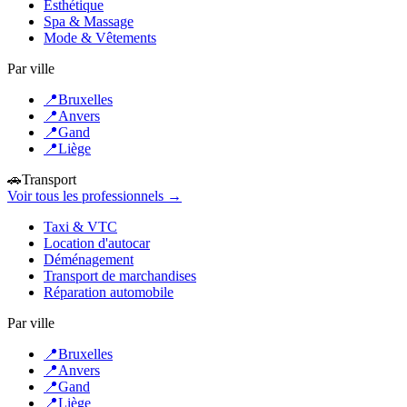
Esthétique
Spa & Massage
Mode & Vêtements
Par ville
📍
Bruxelles
📍
Anvers
📍
Gand
📍
Liège
🚗
Transport
Voir tous les professionnels →
Taxi & VTC
Location d'autocar
Déménagement
Transport de marchandises
Réparation automobile
Par ville
📍
Bruxelles
📍
Anvers
📍
Gand
📍
Liège