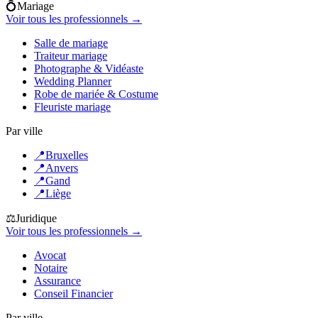
💍
Mariage
Voir tous les professionnels →
Salle de mariage
Traiteur mariage
Photographe & Vidéaste
Wedding Planner
Robe de mariée & Costume
Fleuriste mariage
Par ville
📍
Bruxelles
📍
Anvers
📍
Gand
📍
Liège
⚖️
Juridique
Voir tous les professionnels →
Avocat
Notaire
Assurance
Conseil Financier
Par ville