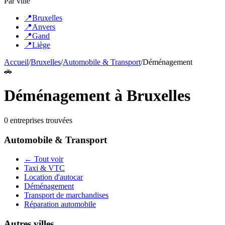
Par ville
📍
Bruxelles
📍
Anvers
📍
Gand
📍
Liège
Accueil
/
Bruxelles
/
Automobile & Transport
/
Déménagement
🚗
Déménagement
à
Bruxelles
0
entreprise
s
trouvée
s
Automobile & Transport
← Tout voir
Taxi & VTC
Location d'autocar
Déménagement
Transport de marchandises
Réparation automobile
Autres villes