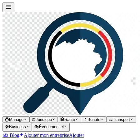
💍
Mariage
⚖️
Juridique
🏥
Santé
💄
Beauté
🚗
Transport
🛠️
Business
🎭
Événementiel
✍️ Blog
Ajouter mon entreprise
Ajouter