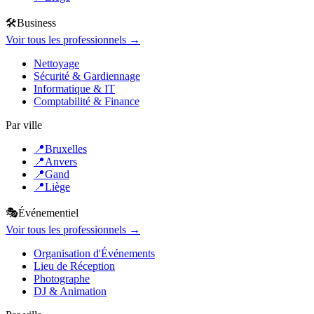
🛠️
Business
Voir tous les professionnels →
Nettoyage
Sécurité & Gardiennage
Informatique & IT
Comptabilité & Finance
Par ville
📍
Bruxelles
📍
Anvers
📍
Gand
📍
Liège
🎭
Événementiel
Voir tous les professionnels →
Organisation d'Événements
Lieu de Réception
Photographe
DJ & Animation