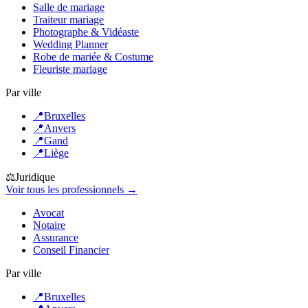
Salle de mariage
Traiteur mariage
Photographe & Vidéaste
Wedding Planner
Robe de mariée & Costume
Fleuriste mariage
Par ville
📍
Bruxelles
📍
Anvers
📍
Gand
📍
Liège
⚖️
Juridique
Voir tous les professionnels →
Avocat
Notaire
Assurance
Conseil Financier
Par ville
📍
Bruxelles