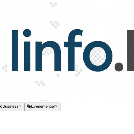
️
Business
🎭
Événementiel