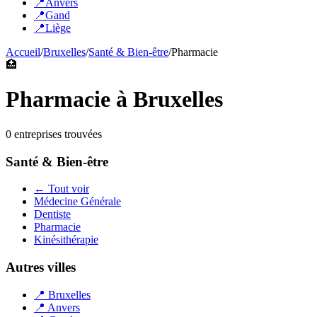
📍
Anvers
📍
Gand
📍
Liège
Accueil
/
Bruxelles
/
Santé & Bien-être
/
Pharmacie
🏥
Pharmacie
à
Bruxelles
0
entreprise
s
trouvée
s
Santé & Bien-être
← Tout voir
Médecine Générale
Dentiste
Pharmacie
Kinésithérapie
Autres villes
📍
Bruxelles
📍
Anvers