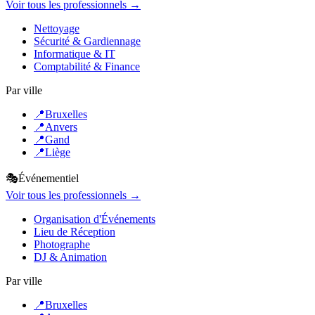
Voir tous les professionnels →
Nettoyage
Sécurité & Gardiennage
Informatique & IT
Comptabilité & Finance
Par ville
📍
Bruxelles
📍
Anvers
📍
Gand
📍
Liège
🎭
Événementiel
Voir tous les professionnels →
Organisation d'Événements
Lieu de Réception
Photographe
DJ & Animation
Par ville
📍
Bruxelles