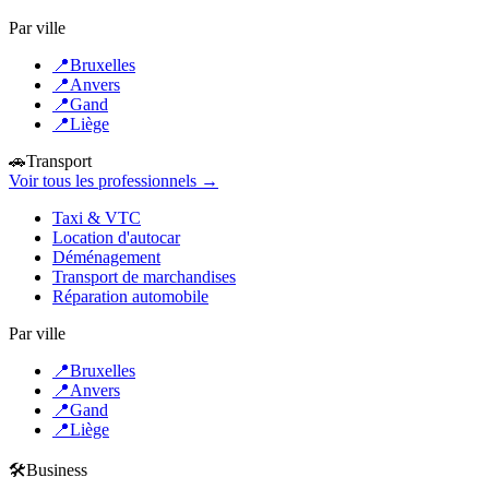
Par ville
📍
Bruxelles
📍
Anvers
📍
Gand
📍
Liège
🚗
Transport
Voir tous les professionnels →
Taxi & VTC
Location d'autocar
Déménagement
Transport de marchandises
Réparation automobile
Par ville
📍
Bruxelles
📍
Anvers
📍
Gand
📍
Liège
🛠️
Business