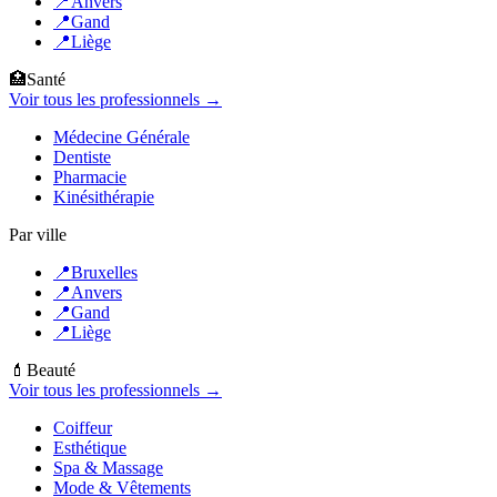
📍
Anvers
📍
Gand
📍
Liège
🏥
Santé
Voir tous les professionnels →
Médecine Générale
Dentiste
Pharmacie
Kinésithérapie
Par ville
📍
Bruxelles
📍
Anvers
📍
Gand
📍
Liège
💄
Beauté
Voir tous les professionnels →
Coiffeur
Esthétique
Spa & Massage
Mode & Vêtements