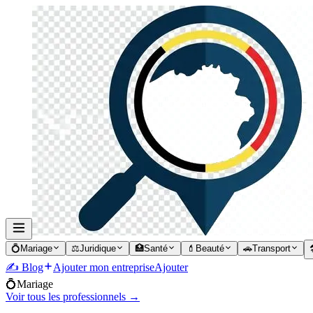
💍
Mariage
⚖️
Juridique
🏥
Santé
💄
Beauté
🚗
Transport

✍️ Blog
Ajouter mon entreprise
Ajouter
💍
Mariage
Voir tous les professionnels →