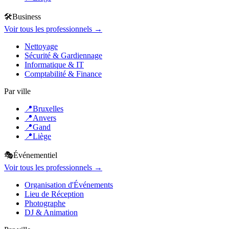
🛠️
Business
Voir tous les professionnels →
Nettoyage
Sécurité & Gardiennage
Informatique & IT
Comptabilité & Finance
Par ville
📍
Bruxelles
📍
Anvers
📍
Gand
📍
Liège
🎭
Événementiel
Voir tous les professionnels →
Organisation d'Événements
Lieu de Réception
Photographe
DJ & Animation