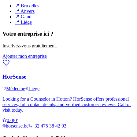
📍
Bruxelles
📍
Anvers
📍
Gand
📍
Liège
Votre entreprise ici ?
Inscrivez-vous gratuitement.
Ajouter mon entreprise
HorSense
Médecine
Liege
Looking for a Counselor in Hotton? HorSense offers professional
services, full contact details, and verified customer reviews. Call or
visit today.
0.0
(
0
)
horsense.be
+32 475 38 42 93