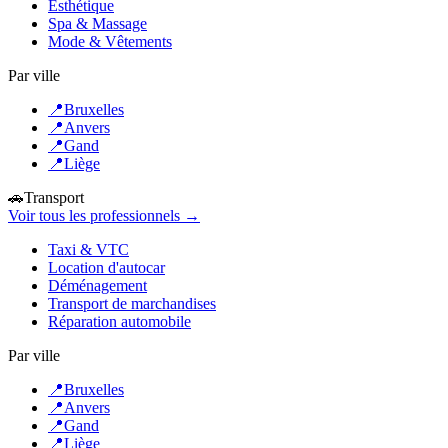
Esthétique
Spa & Massage
Mode & Vêtements
Par ville
📍
Bruxelles
📍
Anvers
📍
Gand
📍
Liège
🚗
Transport
Voir tous les professionnels →
Taxi & VTC
Location d'autocar
Déménagement
Transport de marchandises
Réparation automobile
Par ville
📍
Bruxelles
📍
Anvers
📍
Gand
📍
Liège