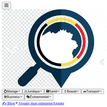
💍
Mariage
⚖️
Juridique
🏥
Santé
💄
Beauté
🚗
Transport
🛠️
Business
🎭
Événementiel
✍️ Blog
Ajouter mon entreprise
Ajouter