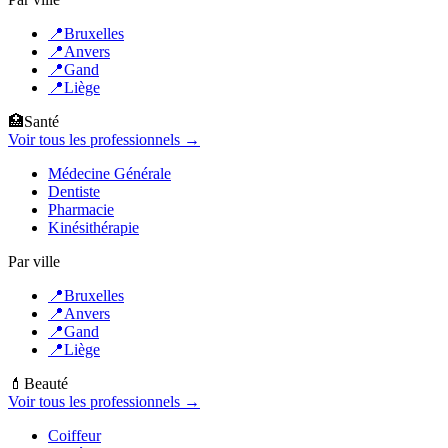
📍
Bruxelles
📍
Anvers
📍
Gand
📍
Liège
🏥
Santé
Voir tous les professionnels →
Médecine Générale
Dentiste
Pharmacie
Kinésithérapie
Par ville
📍
Bruxelles
📍
Anvers
📍
Gand
📍
Liège
💄
Beauté
Voir tous les professionnels →
Coiffeur