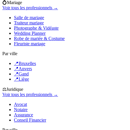
💍
Mariage
Voir tous les professionnels →
Salle de mariage
Traiteur mariage
Photographe & Vidéaste
Wedding Planner
Robe de mariée & Costume
Fleuriste mariage
Par ville
📍
Bruxelles
📍
Anvers
📍
Gand
📍
Liège
⚖️
Juridique
Voir tous les professionnels →
Avocat
Notaire
Assurance
Conseil Financier
Par ville