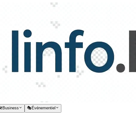
️
Business
🎭
Événementiel