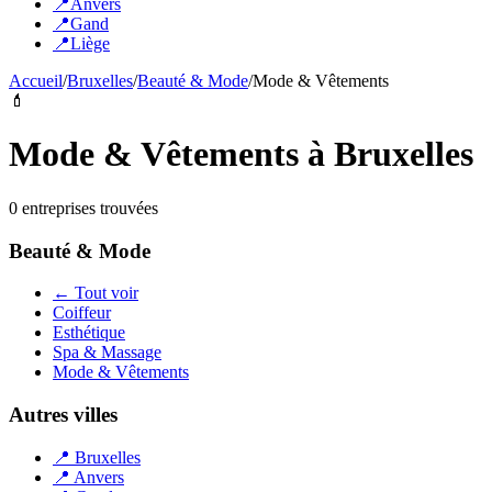
📍
Anvers
📍
Gand
📍
Liège
Accueil
/
Bruxelles
/
Beauté & Mode
/
Mode & Vêtements
💄
Mode & Vêtements
à
Bruxelles
0
entreprise
s
trouvée
s
Beauté & Mode
← Tout voir
Coiffeur
Esthétique
Spa & Massage
Mode & Vêtements
Autres villes
📍
Bruxelles
📍
Anvers