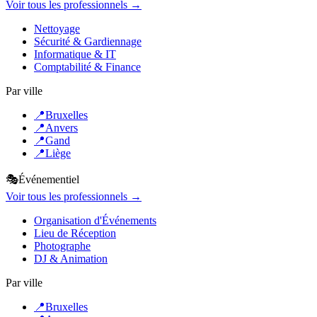
Voir tous les professionnels →
Nettoyage
Sécurité & Gardiennage
Informatique & IT
Comptabilité & Finance
Par ville
📍
Bruxelles
📍
Anvers
📍
Gand
📍
Liège
🎭
Événementiel
Voir tous les professionnels →
Organisation d'Événements
Lieu de Réception
Photographe
DJ & Animation
Par ville
📍
Bruxelles