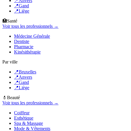
📍
Anvers
📍
Gand
📍
Liège
🏥
Santé
Voir tous les professionnels →
Médecine Générale
Dentiste
Pharmacie
Kinésithérapie
Par ville
📍
Bruxelles
📍
Anvers
📍
Gand
📍
Liège
💄
Beauté
Voir tous les professionnels →
Coiffeur
Esthétique
Spa & Massage
Mode & Vêtements