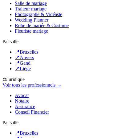
Salle de mariage
Traiteur mariage
Photographe & Vidéaste
Wedding Planner
Robe de mariée & Costume
Fleuriste mariage
Par ville
📍
Bruxelles
📍
Anvers
📍
Gand
📍
Liège
⚖️
Juridique
Voir tous les professionnels →
Avocat
Notaire
Assurance
Conseil Financier
Par ville
📍
Bruxelles