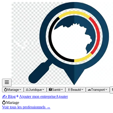
💍
Mariage
⚖️
Juridique
🏥
Santé
💄
Beauté
🚗
Transport

✍️ Blog
Ajouter mon entreprise
Ajouter
💍
Mariage
Voir tous les professionnels →