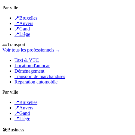
Par ville
📍
Bruxelles
📍
Anvers
📍
Gand
📍
Liège
🚗
Transport
Voir tous les professionnels →
Taxi & VTC
Location d'autocar
Déménagement
Transport de marchandises
Réparation automobile
Par ville
📍
Bruxelles
📍
Anvers
📍
Gand
📍
Liège
🛠️
Business