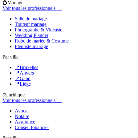
💍
Mariage
Voir tous les professionnels →
Salle de mariage
Traiteur mariage
Photographe & Vidéaste
Wedding Planner
Robe de mariée & Costume
Fleuriste mariage
Par ville
📍
Bruxelles
📍
Anvers
📍
Gand
📍
Liège
⚖️
Juridique
Voir tous les professionnels →
Avocat
Notaire
Assurance
Conseil Financier
Par ville