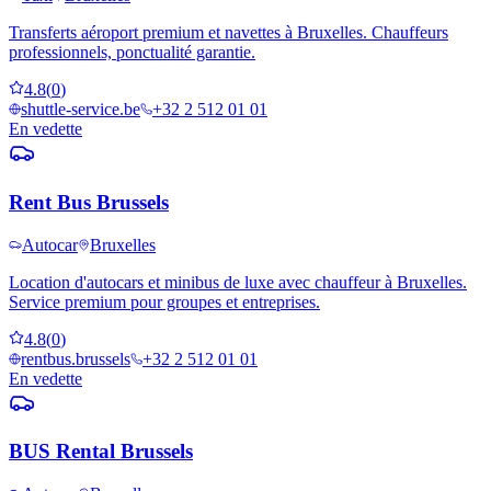
Transferts aéroport premium et navettes à Bruxelles. Chauffeurs
professionnels, ponctualité garantie.
4.8
(
0
)
shuttle-service.be
+32 2 512 01 01
En vedette
Rent Bus Brussels
Autocar
Bruxelles
Location d'autocars et minibus de luxe avec chauffeur à Bruxelles.
Service premium pour groupes et entreprises.
4.8
(
0
)
rentbus.brussels
+32 2 512 01 01
En vedette
BUS Rental Brussels