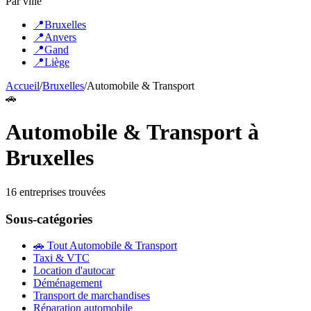
Par ville
📍
Bruxelles
📍
Anvers
📍
Gand
📍
Liège
Accueil
/
Bruxelles
/
Automobile & Transport
🚗
Automobile & Transport
à
Bruxelles
16
entreprise
s
trouvée
s
Sous-catégories
🚗
Tout
Automobile & Transport
Taxi & VTC
Location d'autocar
Déménagement
Transport de marchandises
Réparation automobile