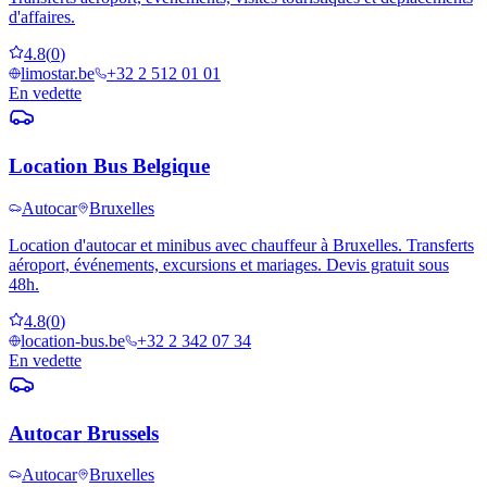
d'affaires.
4.8
(
0
)
limostar.be
+32 2 512 01 01
En vedette
Location Bus Belgique
Autocar
Bruxelles
Location d'autocar et minibus avec chauffeur à Bruxelles. Transferts
aéroport, événements, excursions et mariages. Devis gratuit sous
48h.
4.8
(
0
)
location-bus.be
+32 2 342 07 34
En vedette
Autocar Brussels
Autocar
Bruxelles