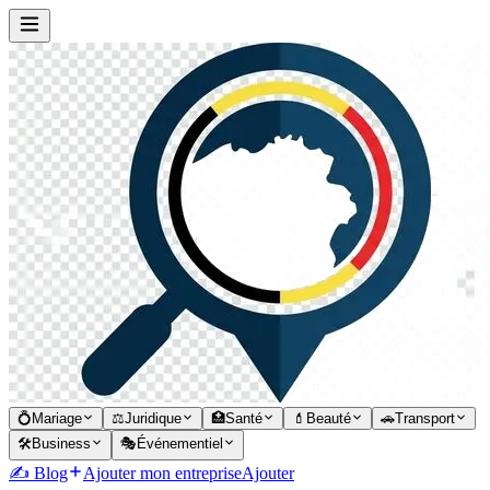
💍
Mariage
⚖️
Juridique
🏥
Santé
💄
Beauté
🚗
Transport
🛠️
Business
🎭
Événementiel
✍️ Blog
Ajouter mon entreprise
Ajouter