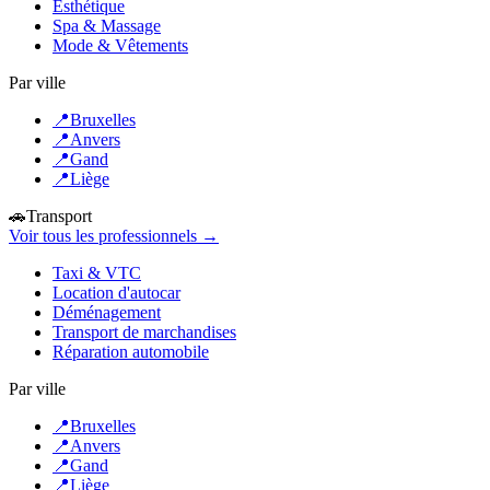
Esthétique
Spa & Massage
Mode & Vêtements
Par ville
📍
Bruxelles
📍
Anvers
📍
Gand
📍
Liège
🚗
Transport
Voir tous les professionnels →
Taxi & VTC
Location d'autocar
Déménagement
Transport de marchandises
Réparation automobile
Par ville
📍
Bruxelles
📍
Anvers
📍
Gand
📍
Liège