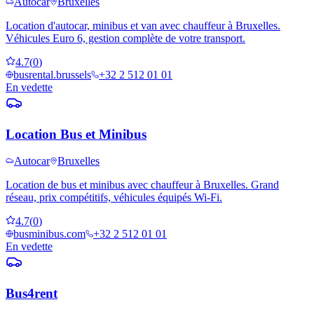
Autocar
Bruxelles
Location d'autocar, minibus et van avec chauffeur à Bruxelles.
Véhicules Euro 6, gestion complète de votre transport.
4.7
(
0
)
busrental.brussels
+32 2 512 01 01
En vedette
Location Bus et Minibus
Autocar
Bruxelles
Location de bus et minibus avec chauffeur à Bruxelles. Grand
réseau, prix compétitifs, véhicules équipés Wi-Fi.
4.7
(
0
)
busminibus.com
+32 2 512 01 01
En vedette
Bus4rent