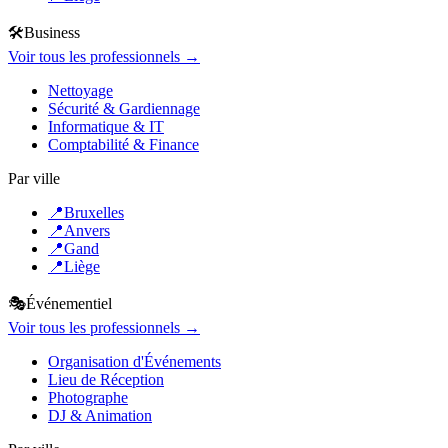
🛠️
Business
Voir tous les professionnels →
Nettoyage
Sécurité & Gardiennage
Informatique & IT
Comptabilité & Finance
Par ville
📍
Bruxelles
📍
Anvers
📍
Gand
📍
Liège
🎭
Événementiel
Voir tous les professionnels →
Organisation d'Événements
Lieu de Réception
Photographe
DJ & Animation