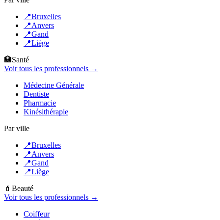
📍
Bruxelles
📍
Anvers
📍
Gand
📍
Liège
🏥
Santé
Voir tous les professionnels →
Médecine Générale
Dentiste
Pharmacie
Kinésithérapie
Par ville
📍
Bruxelles
📍
Anvers
📍
Gand
📍
Liège
💄
Beauté
Voir tous les professionnels →
Coiffeur