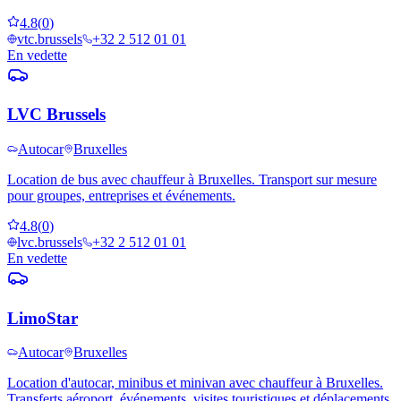
4.8
(
0
)
vtc.brussels
+32 2 512 01 01
En vedette
LVC Brussels
Autocar
Bruxelles
Location de bus avec chauffeur à Bruxelles. Transport sur mesure
pour groupes, entreprises et événements.
4.8
(
0
)
lvc.brussels
+32 2 512 01 01
En vedette
LimoStar
Autocar
Bruxelles
Location d'autocar, minibus et minivan avec chauffeur à Bruxelles.
Transferts aéroport, événements, visites touristiques et déplacements