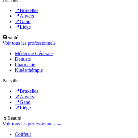
📍
Bruxelles
📍
Anvers
📍
Gand
📍
Liège
🏥
Santé
Voir tous les professionnels →
Médecine Générale
Dentiste
Pharmacie
Kinésithérapie
Par ville
📍
Bruxelles
📍
Anvers
📍
Gand
📍
Liège
💄
Beauté
Voir tous les professionnels →
Coiffeur