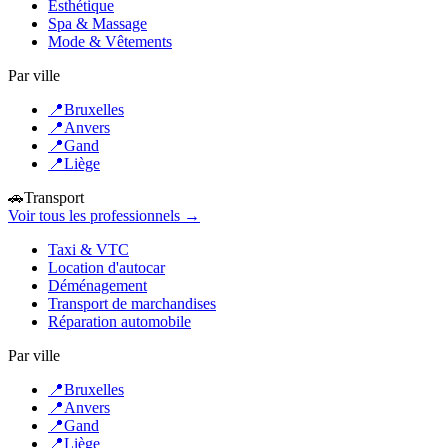
Esthétique
Spa & Massage
Mode & Vêtements
Par ville
📍
Bruxelles
📍
Anvers
📍
Gand
📍
Liège
🚗
Transport
Voir tous les professionnels →
Taxi & VTC
Location d'autocar
Déménagement
Transport de marchandises
Réparation automobile
Par ville
📍
Bruxelles
📍
Anvers
📍
Gand
📍
Liège