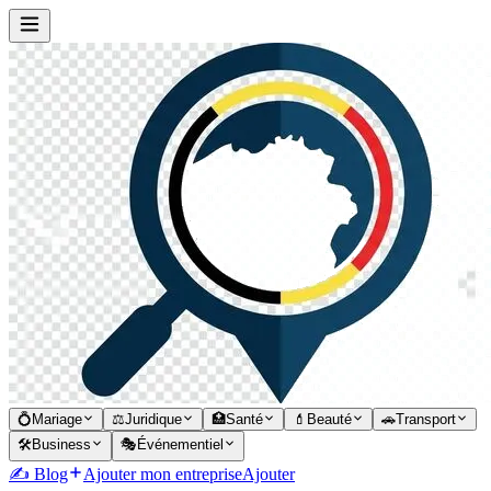
💍
Mariage
⚖️
Juridique
🏥
Santé
💄
Beauté
🚗
Transport
🛠️
Business
🎭
Événementiel
✍️ Blog
Ajouter mon entreprise
Ajouter