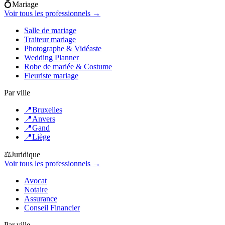
💍
Mariage
Voir tous les professionnels →
Salle de mariage
Traiteur mariage
Photographe & Vidéaste
Wedding Planner
Robe de mariée & Costume
Fleuriste mariage
Par ville
📍
Bruxelles
📍
Anvers
📍
Gand
📍
Liège
⚖️
Juridique
Voir tous les professionnels →
Avocat
Notaire
Assurance
Conseil Financier
Par ville