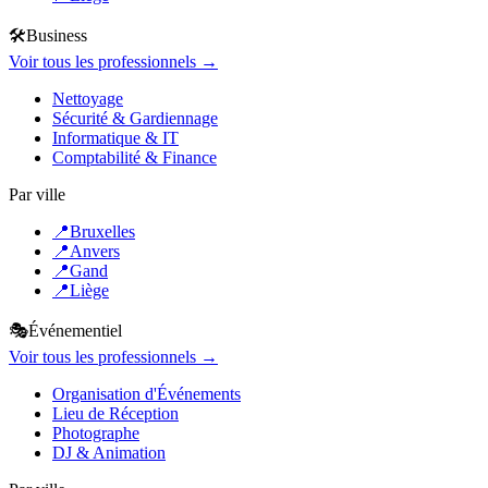
🛠️
Business
Voir tous les professionnels →
Nettoyage
Sécurité & Gardiennage
Informatique & IT
Comptabilité & Finance
Par ville
📍
Bruxelles
📍
Anvers
📍
Gand
📍
Liège
🎭
Événementiel
Voir tous les professionnels →
Organisation d'Événements
Lieu de Réception
Photographe
DJ & Animation