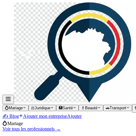
💍
Mariage
⚖️
Juridique
🏥
Santé
💄
Beauté
🚗
Transport

✍️ Blog
Ajouter mon entreprise
Ajouter
💍
Mariage
Voir tous les professionnels →