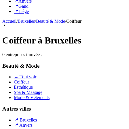
📍
Anvers
📍
Gand
📍
Liège
Accueil
/
Bruxelles
/
Beauté & Mode
/
Coiffeur
💄
Coiffeur
à
Bruxelles
0
entreprise
s
trouvée
s
Beauté & Mode
← Tout voir
Coiffeur
Esthétique
Spa & Massage
Mode & Vêtements
Autres villes
📍
Bruxelles
📍
Anvers