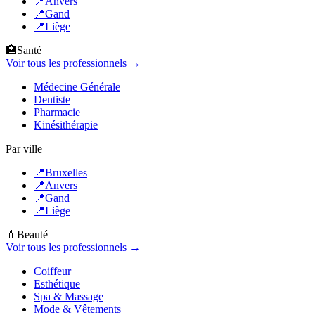
📍
Anvers
📍
Gand
📍
Liège
🏥
Santé
Voir tous les professionnels →
Médecine Générale
Dentiste
Pharmacie
Kinésithérapie
Par ville
📍
Bruxelles
📍
Anvers
📍
Gand
📍
Liège
💄
Beauté
Voir tous les professionnels →
Coiffeur
Esthétique
Spa & Massage
Mode & Vêtements