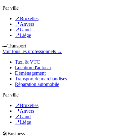
Par ville
📍
Bruxelles
📍
Anvers
📍
Gand
📍
Liège
🚗
Transport
Voir tous les professionnels →
Taxi & VTC
Location d'autocar
Déménagement
Transport de marchandises
Réparation automobile
Par ville
📍
Bruxelles
📍
Anvers
📍
Gand
📍
Liège
🛠️
Business