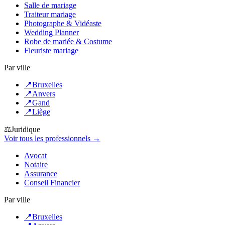
Salle de mariage
Traiteur mariage
Photographe & Vidéaste
Wedding Planner
Robe de mariée & Costume
Fleuriste mariage
Par ville
📍
Bruxelles
📍
Anvers
📍
Gand
📍
Liège
⚖️
Juridique
Voir tous les professionnels →
Avocat
Notaire
Assurance
Conseil Financier
Par ville
📍
Bruxelles