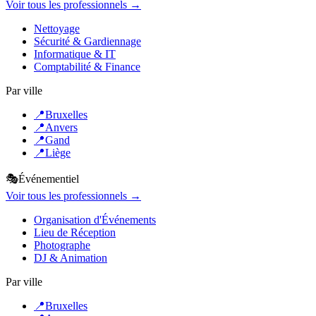
Voir tous les professionnels →
Nettoyage
Sécurité & Gardiennage
Informatique & IT
Comptabilité & Finance
Par ville
📍
Bruxelles
📍
Anvers
📍
Gand
📍
Liège
🎭
Événementiel
Voir tous les professionnels →
Organisation d'Événements
Lieu de Réception
Photographe
DJ & Animation
Par ville
📍
Bruxelles