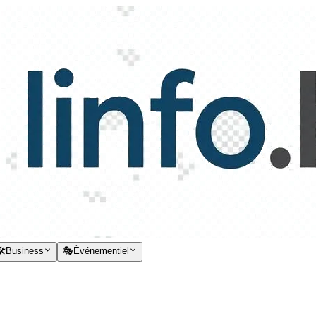
️
Business
🎭
Événementiel