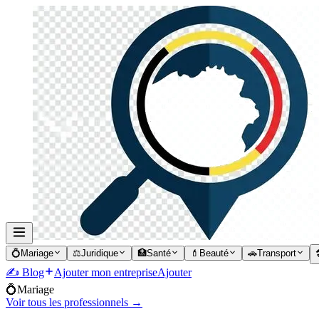
💍
Mariage
⚖️
Juridique
🏥
Santé
💄
Beauté
🚗
Transport

✍️ Blog
Ajouter mon entreprise
Ajouter
💍
Mariage
Voir tous les professionnels →