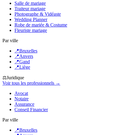
Salle de mariage
Traiteur mariage
Photographe & Vidéaste
Wedding Planner
Robe de mariée & Costume
Fleuriste mariage
Par ville
📍
Bruxelles
📍
Anvers
📍
Gand
📍
Liège
⚖️
Juridique
Voir tous les professionnels →
Avocat
Notaire
Assurance
Conseil Financier
Par ville
📍
Bruxelles