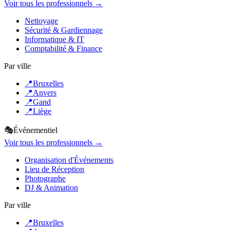
Voir tous les professionnels →
Nettoyage
Sécurité & Gardiennage
Informatique & IT
Comptabilité & Finance
Par ville
📍
Bruxelles
📍
Anvers
📍
Gand
📍
Liège
🎭
Événementiel
Voir tous les professionnels →
Organisation d'Événements
Lieu de Réception
Photographe
DJ & Animation
Par ville
📍
Bruxelles