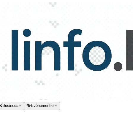
️
Business
🎭
Événementiel