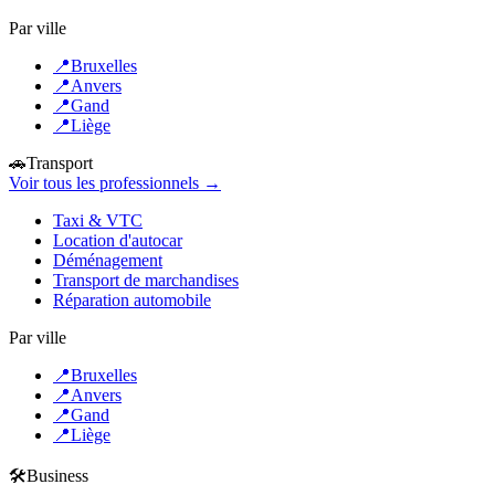
Par ville
📍
Bruxelles
📍
Anvers
📍
Gand
📍
Liège
🚗
Transport
Voir tous les professionnels →
Taxi & VTC
Location d'autocar
Déménagement
Transport de marchandises
Réparation automobile
Par ville
📍
Bruxelles
📍
Anvers
📍
Gand
📍
Liège
🛠️
Business