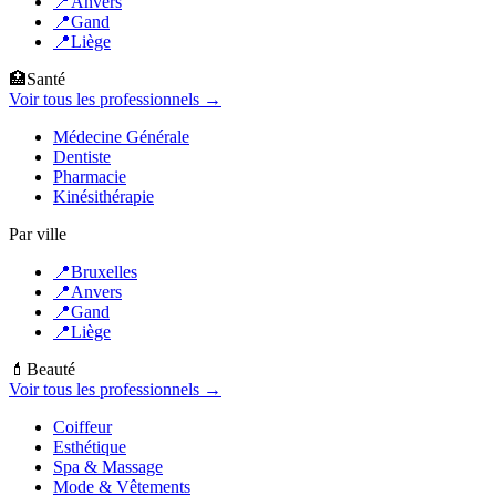
📍
Anvers
📍
Gand
📍
Liège
🏥
Santé
Voir tous les professionnels →
Médecine Générale
Dentiste
Pharmacie
Kinésithérapie
Par ville
📍
Bruxelles
📍
Anvers
📍
Gand
📍
Liège
💄
Beauté
Voir tous les professionnels →
Coiffeur
Esthétique
Spa & Massage
Mode & Vêtements