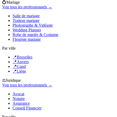
💍
Mariage
Voir tous les professionnels →
Salle de mariage
Traiteur mariage
Photographe & Vidéaste
Wedding Planner
Robe de mariée & Costume
Fleuriste mariage
Par ville
📍
Bruxelles
📍
Anvers
📍
Gand
📍
Liège
⚖️
Juridique
Voir tous les professionnels →
Avocat
Notaire
Assurance
Conseil Financier
Par ville