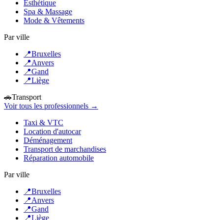
Esthétique
Spa & Massage
Mode & Vêtements
Par ville
📍
Bruxelles
📍
Anvers
📍
Gand
📍
Liège
🚗
Transport
Voir tous les professionnels →
Taxi & VTC
Location d'autocar
Déménagement
Transport de marchandises
Réparation automobile
Par ville
📍
Bruxelles
📍
Anvers
📍
Gand
📍
Liège