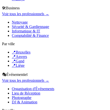
🛠️
Business
Voir tous les professionnels →
Nettoyage
Sécurité & Gardiennage
Informatique & IT
Comptabilité & Finance
Par ville
📍
Bruxelles
📍
Anvers
📍
Gand
📍
Liège
🎭
Événementiel
Voir tous les professionnels →
Organisation d'Événements
Lieu de Réception
Photographe
DJ & Animation