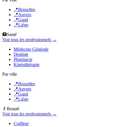
📍
Bruxelles
📍
Anvers
📍
Gand
📍
Liège
🏥
Santé
Voir tous les professionnels →
Médecine Générale
Dentiste
Pharmacie
Kinésithérapie
Par ville
📍
Bruxelles
📍
Anvers
📍
Gand
📍
Liège
💄
Beauté
Voir tous les professionnels →
Coiffeur