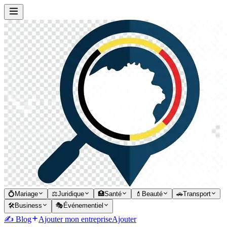
💍
Mariage
⚖️
Juridique
🏥
Santé
💄
Beauté
🚗
Transport
🛠️
Business
🎭
Événementiel
✍️ Blog
Ajouter mon entreprise
Ajouter