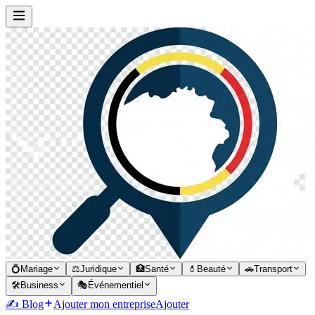
💍
Mariage
⚖️
Juridique
🏥
Santé
💄
Beauté
🚗
Transport
🛠️
Business
🎭
Événementiel
✍️ Blog
Ajouter mon entreprise
Ajouter