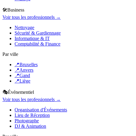
🛠️
Business
Voir tous les professionnels →
Nettoyage
Sécurité & Gardiennage
Informatique & IT
Comptabilité & Finance
Par ville
📍
Bruxelles
📍
Anvers
📍
Gand
📍
Liège
🎭
Événementiel
Voir tous les professionnels →
Organisation d'Événements
Lieu de Réception
Photographe
DJ & Animation