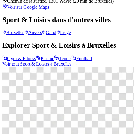
Chemin de la Justice, 1301 Wavre (20 min de Bruxelles)
Voir sur Google Maps
Sport & Loisirs
dans d'autres villes
Bruxelles
Anvers
Gand
Liège
Explorer
Sport & Loisirs
à
Bruxelles
Gym & Fitness
Piscine
Tennis
Football
Voir tout
Sport & Loisirs
à
Bruxelles
→