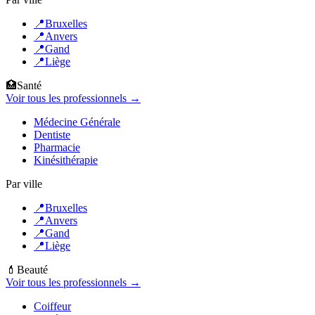
📍
Bruxelles
📍
Anvers
📍
Gand
📍
Liège
🏥
Santé
Voir tous les professionnels →
Médecine Générale
Dentiste
Pharmacie
Kinésithérapie
Par ville
📍
Bruxelles
📍
Anvers
📍
Gand
📍
Liège
💄
Beauté
Voir tous les professionnels →
Coiffeur