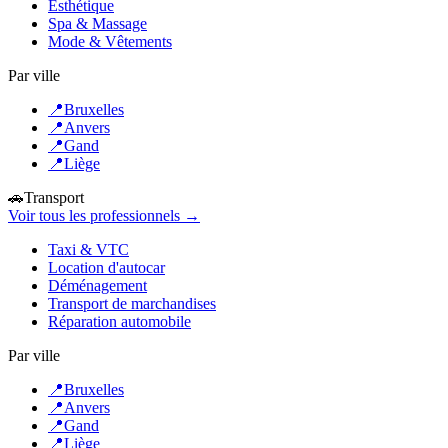
Esthétique
Spa & Massage
Mode & Vêtements
Par ville
📍
Bruxelles
📍
Anvers
📍
Gand
📍
Liège
🚗
Transport
Voir tous les professionnels →
Taxi & VTC
Location d'autocar
Déménagement
Transport de marchandises
Réparation automobile
Par ville
📍
Bruxelles
📍
Anvers
📍
Gand
📍
Liège