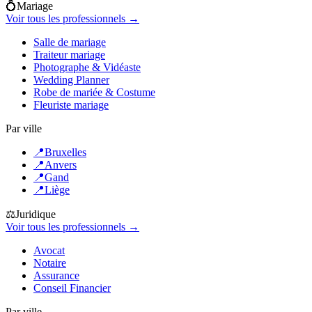
💍
Mariage
Voir tous les professionnels →
Salle de mariage
Traiteur mariage
Photographe & Vidéaste
Wedding Planner
Robe de mariée & Costume
Fleuriste mariage
Par ville
📍
Bruxelles
📍
Anvers
📍
Gand
📍
Liège
⚖️
Juridique
Voir tous les professionnels →
Avocat
Notaire
Assurance
Conseil Financier
Par ville