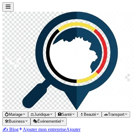
💍
Mariage
⚖️
Juridique
🏥
Santé
💄
Beauté
🚗
Transport
🛠️
Business
🎭
Événementiel
✍️ Blog
Ajouter mon entreprise
Ajouter