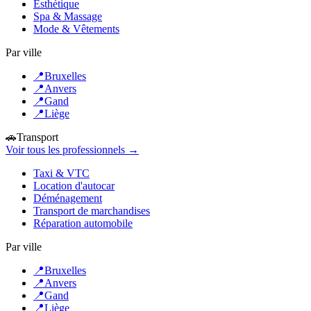
Esthétique
Spa & Massage
Mode & Vêtements
Par ville
📍
Bruxelles
📍
Anvers
📍
Gand
📍
Liège
🚗
Transport
Voir tous les professionnels →
Taxi & VTC
Location d'autocar
Déménagement
Transport de marchandises
Réparation automobile
Par ville
📍
Bruxelles
📍
Anvers
📍
Gand
📍
Liège