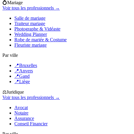
💍
Mariage
Voir tous les professionnels →
Salle de mariage
Traiteur mariage
Photographe & Vidéaste
Wedding Planner
Robe de mariée & Costume
Fleuriste mariage
Par ville
📍
Bruxelles
📍
Anvers
📍
Gand
📍
Liège
⚖️
Juridique
Voir tous les professionnels →
Avocat
Notaire
Assurance
Conseil Financier
Par ville