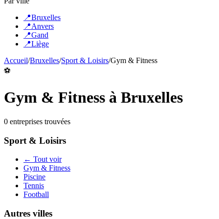
Par ville
📍
Bruxelles
📍
Anvers
📍
Gand
📍
Liège
Accueil
/
Bruxelles
/
Sport & Loisirs
/
Gym & Fitness
⚽
Gym & Fitness
à
Bruxelles
0
entreprise
s
trouvée
s
Sport & Loisirs
← Tout voir
Gym & Fitness
Piscine
Tennis
Football
Autres villes