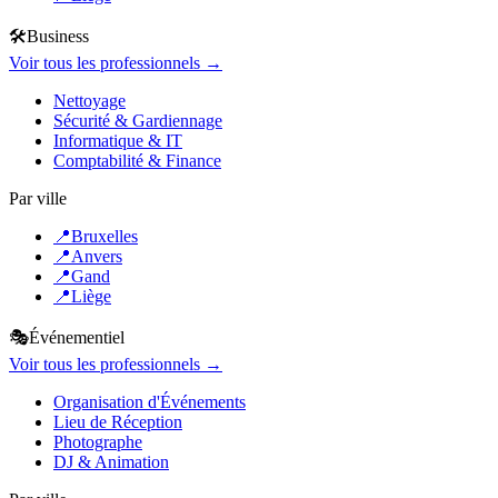
🛠️
Business
Voir tous les professionnels →
Nettoyage
Sécurité & Gardiennage
Informatique & IT
Comptabilité & Finance
Par ville
📍
Bruxelles
📍
Anvers
📍
Gand
📍
Liège
🎭
Événementiel
Voir tous les professionnels →
Organisation d'Événements
Lieu de Réception
Photographe
DJ & Animation