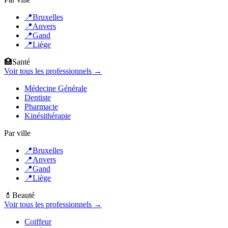
📍
Bruxelles
📍
Anvers
📍
Gand
📍
Liège
🏥
Santé
Voir tous les professionnels →
Médecine Générale
Dentiste
Pharmacie
Kinésithérapie
Par ville
📍
Bruxelles
📍
Anvers
📍
Gand
📍
Liège
💄
Beauté
Voir tous les professionnels →
Coiffeur