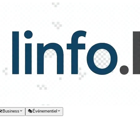
️
Business
🎭
Événementiel