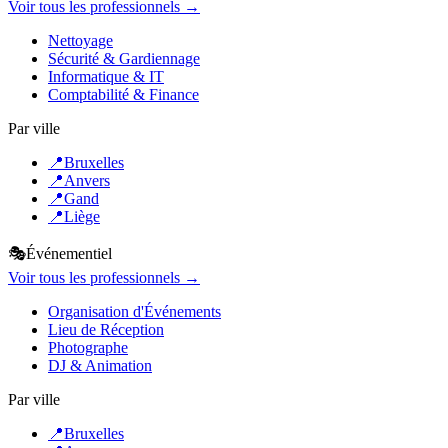
Voir tous les professionnels →
Nettoyage
Sécurité & Gardiennage
Informatique & IT
Comptabilité & Finance
Par ville
📍
Bruxelles
📍
Anvers
📍
Gand
📍
Liège
🎭
Événementiel
Voir tous les professionnels →
Organisation d'Événements
Lieu de Réception
Photographe
DJ & Animation
Par ville
📍
Bruxelles