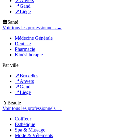
📍
Anvers
📍
Gand
📍
Liège
🏥
Santé
Voir tous les professionnels →
Médecine Générale
Dentiste
Pharmacie
Kinésithérapie
Par ville
📍
Bruxelles
📍
Anvers
📍
Gand
📍
Liège
💄
Beauté
Voir tous les professionnels →
Coiffeur
Esthétique
Spa & Massage
Mode & Vêtements