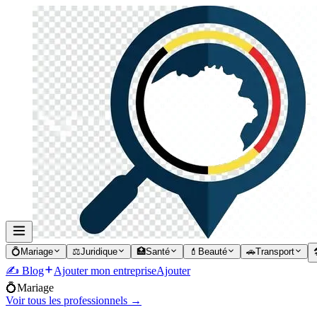
💍
Mariage
⚖️
Juridique
🏥
Santé
💄
Beauté
🚗
Transport

✍️ Blog
Ajouter mon entreprise
Ajouter
💍
Mariage
Voir tous les professionnels →