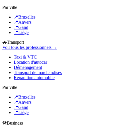
Par ville
📍
Bruxelles
📍
Anvers
📍
Gand
📍
Liège
🚗
Transport
Voir tous les professionnels →
Taxi & VTC
Location d'autocar
Déménagement
Transport de marchandises
Réparation automobile
Par ville
📍
Bruxelles
📍
Anvers
📍
Gand
📍
Liège
🛠️
Business