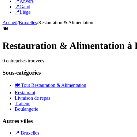
📍
Anvers
📍
Gand
📍
Liège
Accueil
/
Bruxelles
/
Restauration & Alimentation
🍽️
Restauration & Alimentation
à
0
entreprise
s
trouvée
s
Sous-catégories
🍽️
Tout
Restauration & Alimentation
Restaurant
Livraison de repas
Traiteur
Boulangerie
Autres villes
📍
Bruxelles