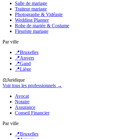
Salle de mariage
Traiteur mariage
Photographe & Vidéaste
Wedding Planner
Robe de mariée & Costume
Fleuriste mariage
Par ville
📍
Bruxelles
📍
Anvers
📍
Gand
📍
Liège
⚖️
Juridique
Voir tous les professionnels →
Avocat
Notaire
Assurance
Conseil Financier
Par ville
📍
Bruxelles