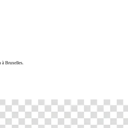
n
à
Bruxelles
.