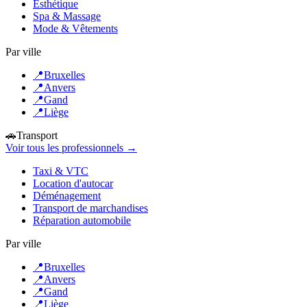
Esthétique
Spa & Massage
Mode & Vêtements
Par ville
📍
Bruxelles
📍
Anvers
📍
Gand
📍
Liège
🚗
Transport
Voir tous les professionnels →
Taxi & VTC
Location d'autocar
Déménagement
Transport de marchandises
Réparation automobile
Par ville
📍
Bruxelles
📍
Anvers
📍
Gand
📍
Liège