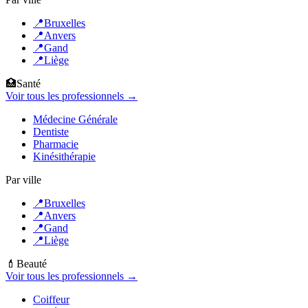
📍
Bruxelles
📍
Anvers
📍
Gand
📍
Liège
🏥
Santé
Voir tous les professionnels →
Médecine Générale
Dentiste
Pharmacie
Kinésithérapie
Par ville
📍
Bruxelles
📍
Anvers
📍
Gand
📍
Liège
💄
Beauté
Voir tous les professionnels →
Coiffeur