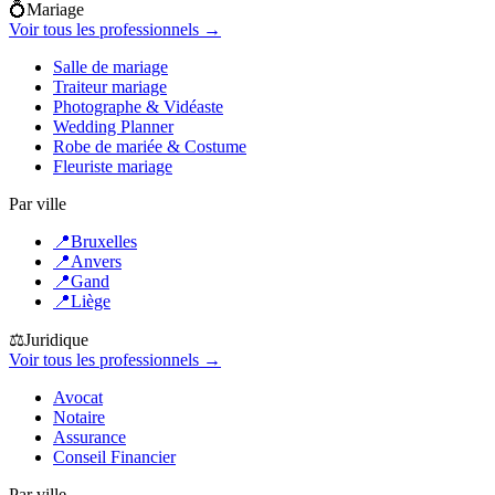
💍
Mariage
Voir tous les professionnels →
Salle de mariage
Traiteur mariage
Photographe & Vidéaste
Wedding Planner
Robe de mariée & Costume
Fleuriste mariage
Par ville
📍
Bruxelles
📍
Anvers
📍
Gand
📍
Liège
⚖️
Juridique
Voir tous les professionnels →
Avocat
Notaire
Assurance
Conseil Financier
Par ville