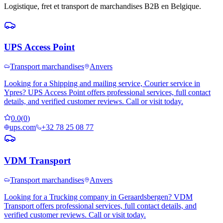
Logistique, fret et transport de marchandises B2B en Belgique.
UPS Access Point
Transport marchandises
Anvers
Looking for a Shipping and mailing service, Courier service in
Ypres? UPS Access Point offers professional services, full contact
details, and verified customer reviews. Call or visit today.
0.0
(
0
)
ups.com
+32 78 25 08 77
VDM Transport
Transport marchandises
Anvers
Looking for a Trucking company in Geraardsbergen? VDM
Transport offers professional services, full contact details, and
verified customer reviews. Call or visit today.