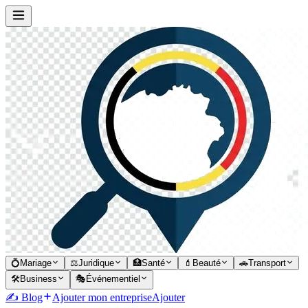
💍
Mariage
⚖️
Juridique
🏥
Santé
💄
Beauté
🚗
Transport
🛠️
Business
🎭
Événementiel
✍️ Blog
Ajouter mon entreprise
Ajouter