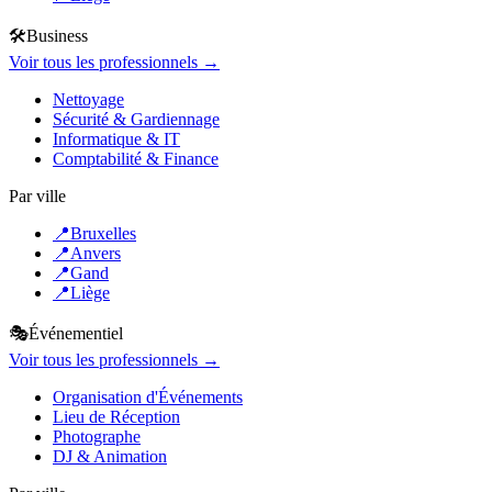
🛠️
Business
Voir tous les professionnels →
Nettoyage
Sécurité & Gardiennage
Informatique & IT
Comptabilité & Finance
Par ville
📍
Bruxelles
📍
Anvers
📍
Gand
📍
Liège
🎭
Événementiel
Voir tous les professionnels →
Organisation d'Événements
Lieu de Réception
Photographe
DJ & Animation