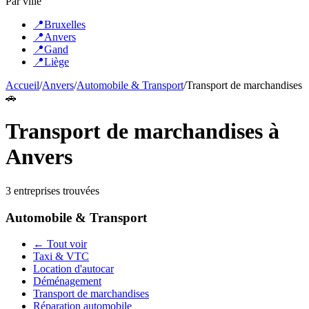
Par ville
📍
Bruxelles
📍
Anvers
📍
Gand
📍
Liège
Accueil
/
Anvers
/
Automobile & Transport
/
Transport de marchandises
🚗
Transport de marchandises
à
Anvers
3
entreprise
s
trouvée
s
Automobile & Transport
← Tout voir
Taxi & VTC
Location d'autocar
Déménagement
Transport de marchandises
Réparation automobile