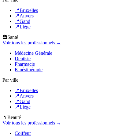
📍
Bruxelles
📍
Anvers
📍
Gand
📍
Liège
🏥
Santé
Voir tous les professionnels →
Médecine Générale
Dentiste
Pharmacie
Kinésithérapie
Par ville
📍
Bruxelles
📍
Anvers
📍
Gand
📍
Liège
💄
Beauté
Voir tous les professionnels →
Coiffeur