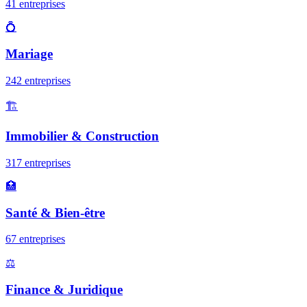
41
entreprise
s
💍
Mariage
242
entreprise
s
🏗️
Immobilier & Construction
317
entreprise
s
🏥
Santé & Bien-être
67
entreprise
s
⚖️
Finance & Juridique