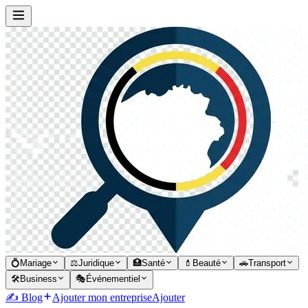
💍
Mariage
⚖️
Juridique
🏥
Santé
💄
Beauté
🚗
Transport
🛠️
Business
🎭
Événementiel
✍️ Blog
Ajouter mon entreprise
Ajouter