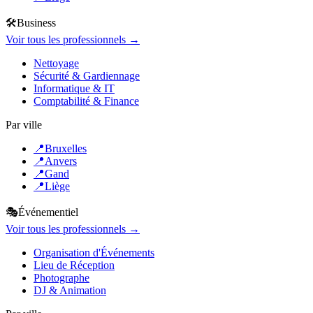
🛠️
Business
Voir tous les professionnels →
Nettoyage
Sécurité & Gardiennage
Informatique & IT
Comptabilité & Finance
Par ville
📍
Bruxelles
📍
Anvers
📍
Gand
📍
Liège
🎭
Événementiel
Voir tous les professionnels →
Organisation d'Événements
Lieu de Réception
Photographe
DJ & Animation