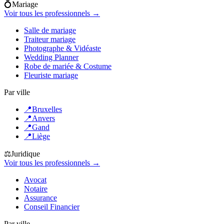
💍
Mariage
Voir tous les professionnels →
Salle de mariage
Traiteur mariage
Photographe & Vidéaste
Wedding Planner
Robe de mariée & Costume
Fleuriste mariage
Par ville
📍
Bruxelles
📍
Anvers
📍
Gand
📍
Liège
⚖️
Juridique
Voir tous les professionnels →
Avocat
Notaire
Assurance
Conseil Financier
Par ville