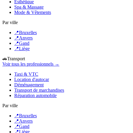
Esthétique
Spa & Massage
Mode & Vêtements
Par ville
📍
Bruxelles
📍
Anvers
📍
Gand
📍
Liège
🚗
Transport
Voir tous les professionnels →
Taxi & VTC
Location d'autocar
Déménagement
Transport de marchandises
Réparation automobile
Par ville
📍
Bruxelles
📍
Anvers
📍
Gand
📍
Liège