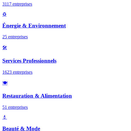
3117
entreprise
s
♻️
Énergie & Environnement
25
entreprise
s
🛠️
Services Professionnels
1623
entreprise
s
🍽️
Restauration & Alimentation
51
entreprise
s
💄
Beauté & Mode