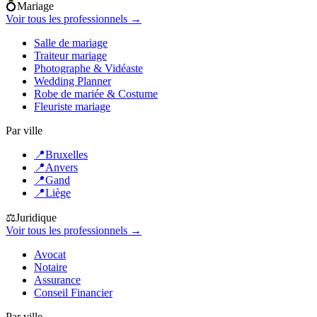
💍
Mariage
Voir tous les professionnels →
Salle de mariage
Traiteur mariage
Photographe & Vidéaste
Wedding Planner
Robe de mariée & Costume
Fleuriste mariage
Par ville
📍
Bruxelles
📍
Anvers
📍
Gand
📍
Liège
⚖️
Juridique
Voir tous les professionnels →
Avocat
Notaire
Assurance
Conseil Financier
Par ville