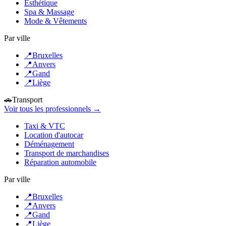
Esthétique
Spa & Massage
Mode & Vêtements
Par ville
📍
Bruxelles
📍
Anvers
📍
Gand
📍
Liège
🚗
Transport
Voir tous les professionnels →
Taxi & VTC
Location d'autocar
Déménagement
Transport de marchandises
Réparation automobile
Par ville
📍
Bruxelles
📍
Anvers
📍
Gand
📍
Liège