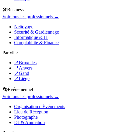
🛠️
Business
Voir tous les professionnels →
Nettoyage
Sécurité & Gardiennage
Informatique & IT
Comptabilité & Finance
Par ville
📍
Bruxelles
📍
Anvers
📍
Gand
📍
Liège
🎭
Événementiel
Voir tous les professionnels →
Organisation d'Événements
Lieu de Réception
Photographe
DJ & Animation