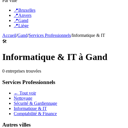
Par ville
📍
Bruxelles
📍
Anvers
📍
Gand
📍
Liège
Accueil
/
Gand
/
Services Professionnels
/
Informatique & IT
🛠️
Informatique & IT
à
Gand
0
entreprise
s
trouvée
s
Services Professionnels
← Tout voir
Nettoyage
Sécurité & Gardiennage
Informatique & IT
Comptabilité & Finance
Autres villes