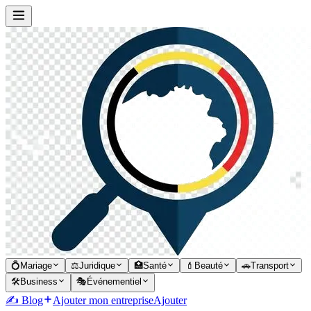
💍
Mariage
⚖️
Juridique
🏥
Santé
💄
Beauté
🚗
Transport
🛠️
Business
🎭
Événementiel
✍️ Blog
Ajouter mon entreprise
Ajouter