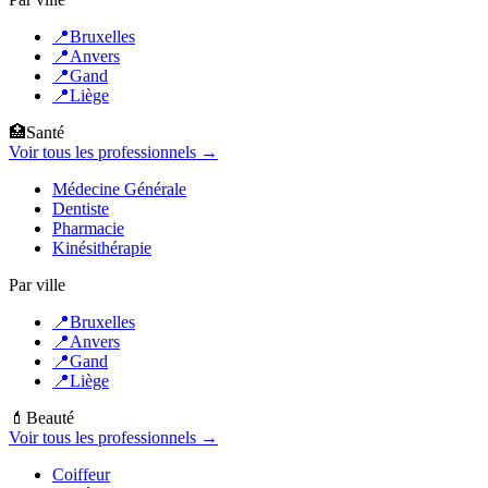
📍
Bruxelles
📍
Anvers
📍
Gand
📍
Liège
🏥
Santé
Voir tous les professionnels →
Médecine Générale
Dentiste
Pharmacie
Kinésithérapie
Par ville
📍
Bruxelles
📍
Anvers
📍
Gand
📍
Liège
💄
Beauté
Voir tous les professionnels →
Coiffeur