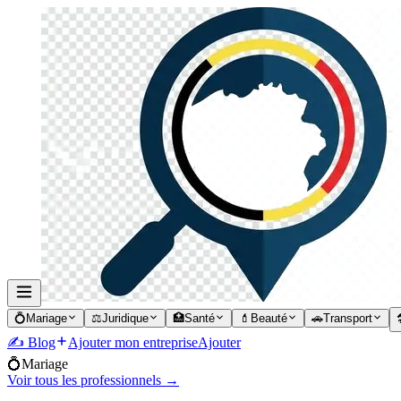
💍
Mariage
⚖️
Juridique
🏥
Santé
💄
Beauté
🚗
Transport

✍️ Blog
Ajouter mon entreprise
Ajouter
💍
Mariage
Voir tous les professionnels →