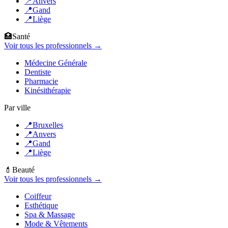
📍
Anvers
📍
Gand
📍
Liège
🏥
Santé
Voir tous les professionnels →
Médecine Générale
Dentiste
Pharmacie
Kinésithérapie
Par ville
📍
Bruxelles
📍
Anvers
📍
Gand
📍
Liège
💄
Beauté
Voir tous les professionnels →
Coiffeur
Esthétique
Spa & Massage
Mode & Vêtements