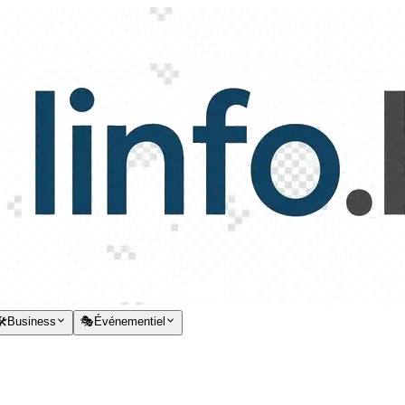
️
Business
🎭
Événementiel