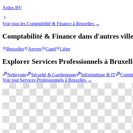
Ardos BV
Voir tous les
Comptabilité & Finance
à
Bruxelles
→
Comptabilité & Finance
dans d'autres vill
Bruxelles
Anvers
Gand
Liège
Explorer
Services Professionnels
à
Bruxell
Nettoyage
Sécurité & Gardiennage
Informatique & IT
Compta
Voir tout
Services Professionnels
à
Bruxelles
→