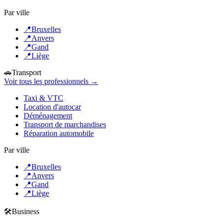
Par ville
📍
Bruxelles
📍
Anvers
📍
Gand
📍
Liège
🚗
Transport
Voir tous les professionnels →
Taxi & VTC
Location d'autocar
Déménagement
Transport de marchandises
Réparation automobile
Par ville
📍
Bruxelles
📍
Anvers
📍
Gand
📍
Liège
🛠️
Business