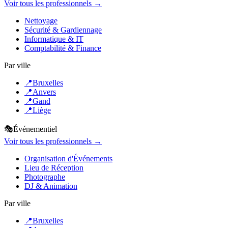
Voir tous les professionnels →
Nettoyage
Sécurité & Gardiennage
Informatique & IT
Comptabilité & Finance
Par ville
📍
Bruxelles
📍
Anvers
📍
Gand
📍
Liège
🎭
Événementiel
Voir tous les professionnels →
Organisation d'Événements
Lieu de Réception
Photographe
DJ & Animation
Par ville
📍
Bruxelles