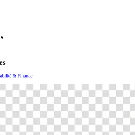
es
es
bilité & Finance