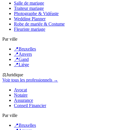
Salle de mariage
Traiteur mariage
Photographe & Vidéaste
Wedding Planner
Robe de mariée & Costume
Fleuriste mariage
Par ville
📍
Bruxelles
📍
Anvers
📍
Gand
📍
Liège
⚖️
Juridique
Voir tous les professionnels →
Avocat
Notaire
Assurance
Conseil Financier
Par ville
📍
Bruxelles