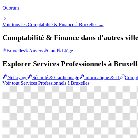
Quorum
Voir tous les
Comptabilité & Finance
à
Bruxelles
→
Comptabilité & Finance
dans d'autres vill
Bruxelles
Anvers
Gand
Liège
Explorer
Services Professionnels
à
Bruxell
Nettoyage
Sécurité & Gardiennage
Informatique & IT
Compta
Voir tout
Services Professionnels
à
Bruxelles
→