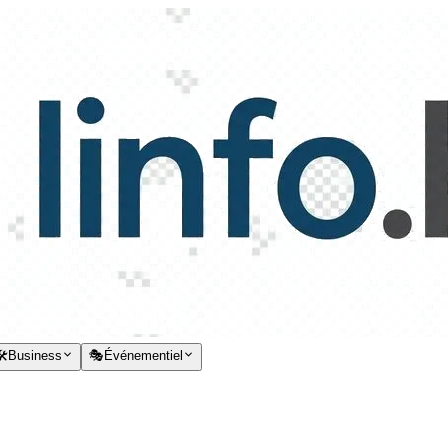
️
Business
🎭
Événementiel