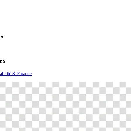
es
es
bilité & Finance