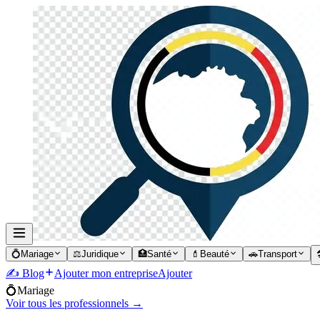
💍
Mariage
⚖️
Juridique
🏥
Santé
💄
Beauté
🚗
Transport

✍️ Blog
Ajouter mon entreprise
Ajouter
💍
Mariage
Voir tous les professionnels →