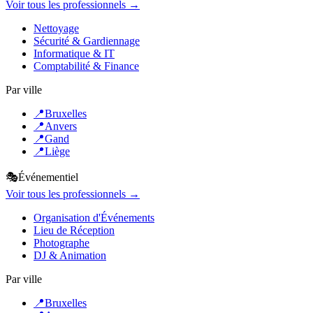
Voir tous les professionnels →
Nettoyage
Sécurité & Gardiennage
Informatique & IT
Comptabilité & Finance
Par ville
📍
Bruxelles
📍
Anvers
📍
Gand
📍
Liège
🎭
Événementiel
Voir tous les professionnels →
Organisation d'Événements
Lieu de Réception
Photographe
DJ & Animation
Par ville
📍
Bruxelles