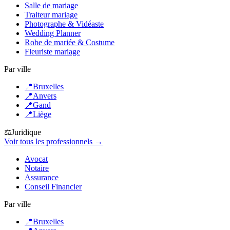
Salle de mariage
Traiteur mariage
Photographe & Vidéaste
Wedding Planner
Robe de mariée & Costume
Fleuriste mariage
Par ville
📍
Bruxelles
📍
Anvers
📍
Gand
📍
Liège
⚖️
Juridique
Voir tous les professionnels →
Avocat
Notaire
Assurance
Conseil Financier
Par ville
📍
Bruxelles