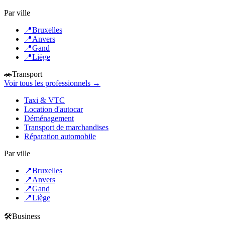
Par ville
📍
Bruxelles
📍
Anvers
📍
Gand
📍
Liège
🚗
Transport
Voir tous les professionnels →
Taxi & VTC
Location d'autocar
Déménagement
Transport de marchandises
Réparation automobile
Par ville
📍
Bruxelles
📍
Anvers
📍
Gand
📍
Liège
🛠️
Business