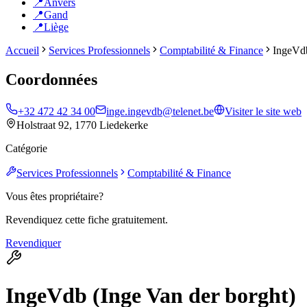
📍
Anvers
📍
Gand
📍
Liège
Accueil
Services Professionnels
Comptabilité & Finance
IngeVdb
Coordonnées
+32 472 42 34 00
inge.ingevdb@telenet.be
Visiter le site web
Holstraat 92, 1770 Liedekerke
Catégorie
Services Professionnels
Comptabilité & Finance
Vous êtes propriétaire?
Revendiquez cette fiche gratuitement.
Revendiquer
IngeVdb (Inge Van der borght)