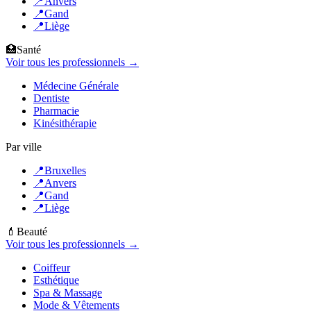
📍
Anvers
📍
Gand
📍
Liège
🏥
Santé
Voir tous les professionnels →
Médecine Générale
Dentiste
Pharmacie
Kinésithérapie
Par ville
📍
Bruxelles
📍
Anvers
📍
Gand
📍
Liège
💄
Beauté
Voir tous les professionnels →
Coiffeur
Esthétique
Spa & Massage
Mode & Vêtements