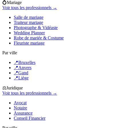
💍
Mariage
Voir tous les professionnels →
Salle de mariage
Traiteur mariage
Photographe & Vidéaste
Wedding Planner
Robe de mariée & Costume
Fleuriste mariage
Par ville
📍
Bruxelles
📍
Anvers
📍
Gand
📍
Liège
⚖️
Juridique
Voir tous les professionnels →
Avocat
Notaire
Assurance
Conseil Financier
Par ville