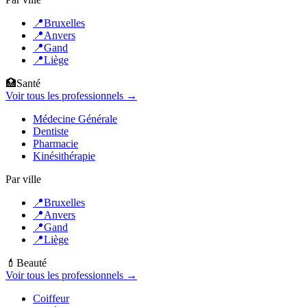
📍
Bruxelles
📍
Anvers
📍
Gand
📍
Liège
🏥
Santé
Voir tous les professionnels →
Médecine Générale
Dentiste
Pharmacie
Kinésithérapie
Par ville
📍
Bruxelles
📍
Anvers
📍
Gand
📍
Liège
💄
Beauté
Voir tous les professionnels →
Coiffeur