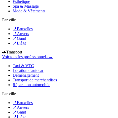
Esthétique
Spa & Massage
Mode & Vêtements
Par ville
📍
Bruxelles
📍
Anvers
📍
Gand
📍
Liège
🚗
Transport
Voir tous les professionnels →
Taxi & VTC
Location d'autocar
Déménagement
Transport de marchandises
Réparation automobile
Par ville
📍
Bruxelles
📍
Anvers
📍
Gand
📍
Liège