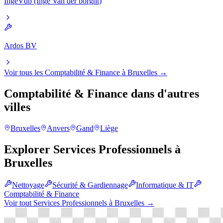
IngeVdb (Inge Van der borght)
Ardos BV
Voir tous les
Comptabilité & Finance
à
Bruxelles
→
Comptabilité & Finance
dans d'autres
villes
Bruxelles
Anvers
Gand
Liège
Explorer
Services Professionnels
à
Bruxelles
Nettoyage
Sécurité & Gardiennage
Informatique & IT
Comptabilité & Finance
Voir tout
Services Professionnels
à
Bruxelles
→