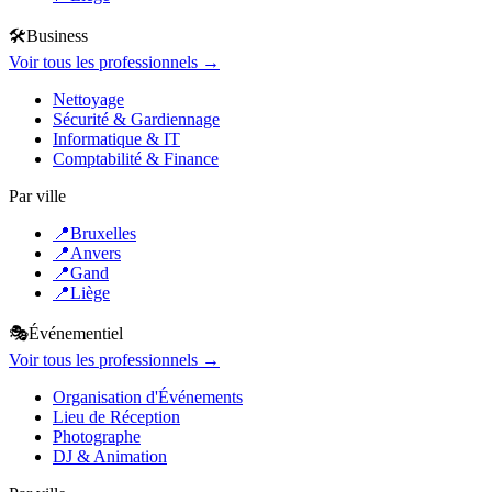
🛠️
Business
Voir tous les professionnels →
Nettoyage
Sécurité & Gardiennage
Informatique & IT
Comptabilité & Finance
Par ville
📍
Bruxelles
📍
Anvers
📍
Gand
📍
Liège
🎭
Événementiel
Voir tous les professionnels →
Organisation d'Événements
Lieu de Réception
Photographe
DJ & Animation