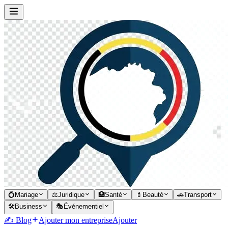
💍
Mariage
⚖️
Juridique
🏥
Santé
💄
Beauté
🚗
Transport
🛠️
Business
🎭
Événementiel
✍️ Blog
Ajouter mon entreprise
Ajouter