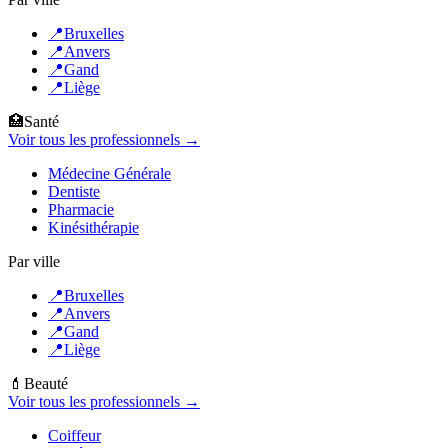
📍
Bruxelles
📍
Anvers
📍
Gand
📍
Liège
🏥
Santé
Voir tous les professionnels →
Médecine Générale
Dentiste
Pharmacie
Kinésithérapie
Par ville
📍
Bruxelles
📍
Anvers
📍
Gand
📍
Liège
💄
Beauté
Voir tous les professionnels →
Coiffeur