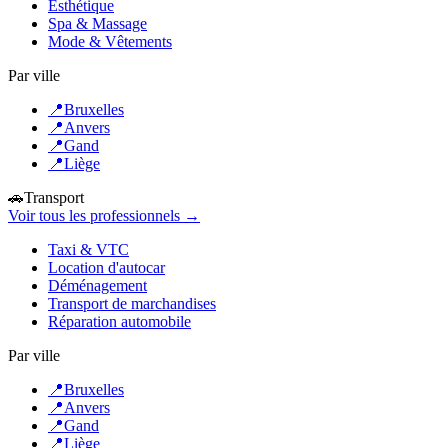
Esthétique
Spa & Massage
Mode & Vêtements
Par ville
📍
Bruxelles
📍
Anvers
📍
Gand
📍
Liège
🚗
Transport
Voir tous les professionnels →
Taxi & VTC
Location d'autocar
Déménagement
Transport de marchandises
Réparation automobile
Par ville
📍
Bruxelles
📍
Anvers
📍
Gand
📍
Liège