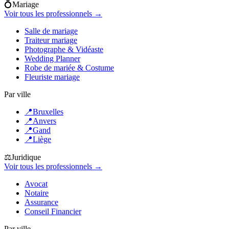
💍
Mariage
Voir tous les professionnels →
Salle de mariage
Traiteur mariage
Photographe & Vidéaste
Wedding Planner
Robe de mariée & Costume
Fleuriste mariage
Par ville
📍
Bruxelles
📍
Anvers
📍
Gand
📍
Liège
⚖️
Juridique
Voir tous les professionnels →
Avocat
Notaire
Assurance
Conseil Financier
Par ville