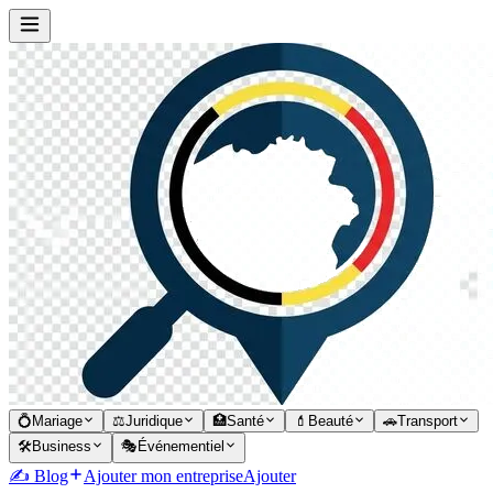
💍
Mariage
⚖️
Juridique
🏥
Santé
💄
Beauté
🚗
Transport
🛠️
Business
🎭
Événementiel
✍️ Blog
Ajouter mon entreprise
Ajouter