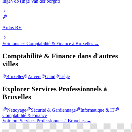
IngeVdb (Inge Van der borght)
Ardos BV
Voir tous les
Comptabilité & Finance
à
Bruxelles
→
Comptabilité & Finance
dans d'autres
villes
Bruxelles
Anvers
Gand
Liège
Explorer
Services Professionnels
à
Bruxelles
Nettoyage
Sécurité & Gardiennage
Informatique & IT
Comptabilité & Finance
Voir tout
Services Professionnels
à
Bruxelles
→