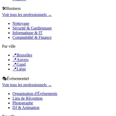
🛠️
Business
Voir tous les professionnels →
Nettoyage
Sécurité & Gardiennage
Informatique & IT
Comptabilité & Finance
Par ville
📍
Bruxelles
📍
Anvers
📍
Gand
📍
Liège
🎭
Événementiel
Voir tous les professionnels →
Organisation d'Événements
Lieu de Réception
Photographe
DJ & Animation