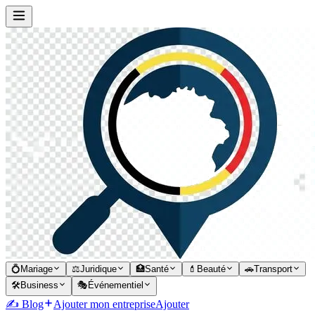
💍
Mariage
⚖️
Juridique
🏥
Santé
💄
Beauté
🚗
Transport
🛠️
Business
🎭
Événementiel
✍️ Blog
Ajouter mon entreprise
Ajouter