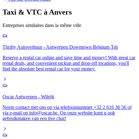
Taxi & VTC
à
Anvers
Entreprises similaires dans la même ville
Thrifty Autoverhuur - Antwerpen Downtown Belgium Tsh
Reserve a rental car online and save time and money! With great car
rental deals, and convenient pickup and drop-off locations, you'll
find the absolute best rental car for your money.
Oscar Antwerpen - Wilrijk
Neem contact met ons op via telefoonnummer +32 2 616 36 56 of
via e-mail op info@oscar.be. Op onze website kunt u ook
gebruikmaken van een live chat!