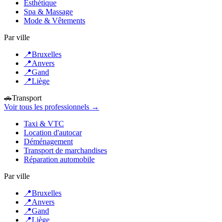
Esthétique
Spa & Massage
Mode & Vêtements
Par ville
📍
Bruxelles
📍
Anvers
📍
Gand
📍
Liège
🚗
Transport
Voir tous les professionnels →
Taxi & VTC
Location d'autocar
Déménagement
Transport de marchandises
Réparation automobile
Par ville
📍
Bruxelles
📍
Anvers
📍
Gand
📍
Liège