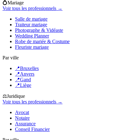
💍
Mariage
Voir tous les professionnels →
Salle de mariage
Traiteur mariage
Photographe & Vidéaste
Wedding Planner
Robe de mariée & Costume
Fleuriste mariage
Par ville
📍
Bruxelles
📍
Anvers
📍
Gand
📍
Liège
⚖️
Juridique
Voir tous les professionnels →
Avocat
Notaire
Assurance
Conseil Financier
Par ville