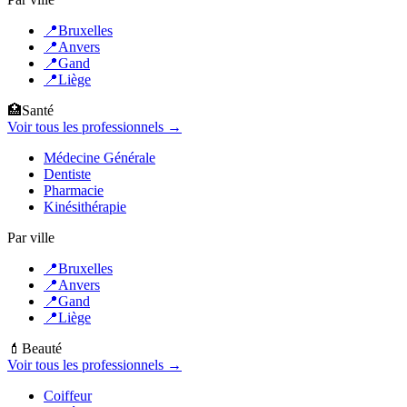
📍
Bruxelles
📍
Anvers
📍
Gand
📍
Liège
🏥
Santé
Voir tous les professionnels →
Médecine Générale
Dentiste
Pharmacie
Kinésithérapie
Par ville
📍
Bruxelles
📍
Anvers
📍
Gand
📍
Liège
💄
Beauté
Voir tous les professionnels →
Coiffeur