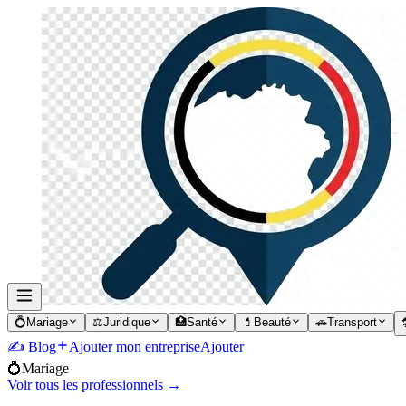
💍
Mariage
⚖️
Juridique
🏥
Santé
💄
Beauté
🚗
Transport

✍️ Blog
Ajouter mon entreprise
Ajouter
💍
Mariage
Voir tous les professionnels →