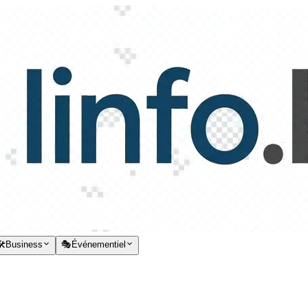
️
Business
🎭
Événementiel