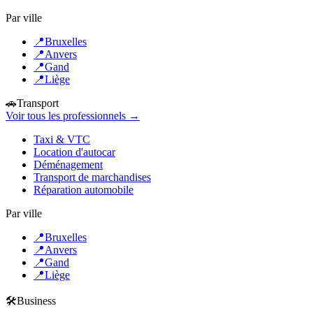
Par ville
📍
Bruxelles
📍
Anvers
📍
Gand
📍
Liège
🚗
Transport
Voir tous les professionnels →
Taxi & VTC
Location d'autocar
Déménagement
Transport de marchandises
Réparation automobile
Par ville
📍
Bruxelles
📍
Anvers
📍
Gand
📍
Liège
🛠️
Business