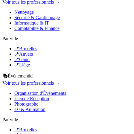
Voir tous les professionnels →
Nettoyage
Sécurité & Gardiennage
Informatique & IT
Comptabilité & Finance
Par ville
📍
Bruxelles
📍
Anvers
📍
Gand
📍
Liège
🎭
Événementiel
Voir tous les professionnels →
Organisation d'Événements
Lieu de Réception
Photographe
DJ & Animation
Par ville
📍
Bruxelles