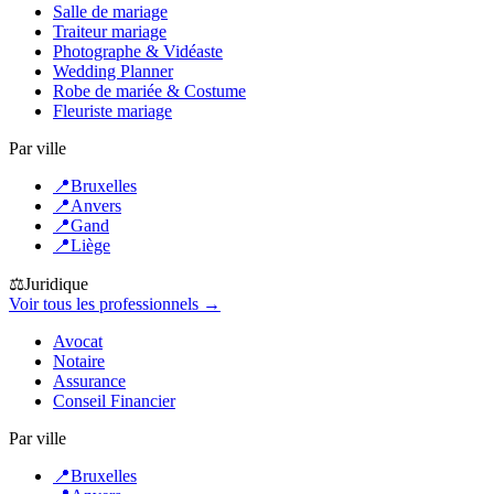
Salle de mariage
Traiteur mariage
Photographe & Vidéaste
Wedding Planner
Robe de mariée & Costume
Fleuriste mariage
Par ville
📍
Bruxelles
📍
Anvers
📍
Gand
📍
Liège
⚖️
Juridique
Voir tous les professionnels →
Avocat
Notaire
Assurance
Conseil Financier
Par ville
📍
Bruxelles