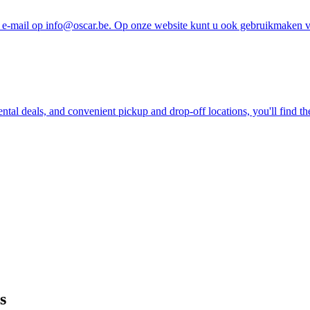
e-mail op info@oscar.be. Op onze website kunt u ook gebruikmaken va
ntal deals, and convenient pickup and drop-off locations, you'll find th
s