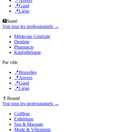
📍
Anvers
📍
Gand
📍
Liège
🏥
Santé
Voir tous les professionnels →
Médecine Générale
Dentiste
Pharmacie
Kinésithérapie
Par ville
📍
Bruxelles
📍
Anvers
📍
Gand
📍
Liège
💄
Beauté
Voir tous les professionnels →
Coiffeur
Esthétique
Spa & Massage
Mode & Vêtements