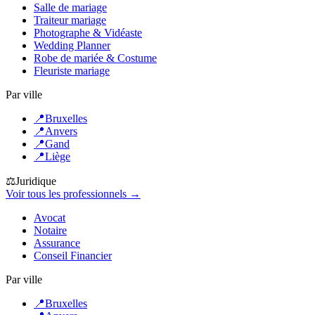
Salle de mariage
Traiteur mariage
Photographe & Vidéaste
Wedding Planner
Robe de mariée & Costume
Fleuriste mariage
Par ville
📍
Bruxelles
📍
Anvers
📍
Gand
📍
Liège
⚖️
Juridique
Voir tous les professionnels →
Avocat
Notaire
Assurance
Conseil Financier
Par ville
📍
Bruxelles