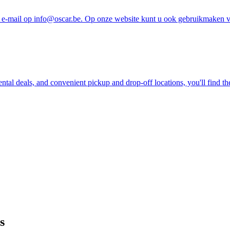
e-mail op info@oscar.be. Op onze website kunt u ook gebruikmaken va
ntal deals, and convenient pickup and drop-off locations, you'll find th
s