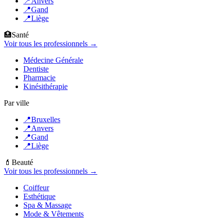
📍
Anvers
📍
Gand
📍
Liège
🏥
Santé
Voir tous les professionnels →
Médecine Générale
Dentiste
Pharmacie
Kinésithérapie
Par ville
📍
Bruxelles
📍
Anvers
📍
Gand
📍
Liège
💄
Beauté
Voir tous les professionnels →
Coiffeur
Esthétique
Spa & Massage
Mode & Vêtements