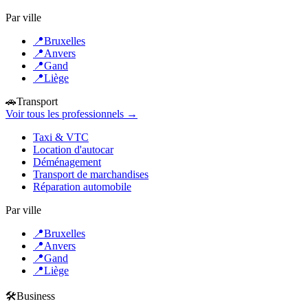
Par ville
📍
Bruxelles
📍
Anvers
📍
Gand
📍
Liège
🚗
Transport
Voir tous les professionnels →
Taxi & VTC
Location d'autocar
Déménagement
Transport de marchandises
Réparation automobile
Par ville
📍
Bruxelles
📍
Anvers
📍
Gand
📍
Liège
🛠️
Business