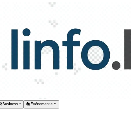
️
Business
🎭
Événementiel