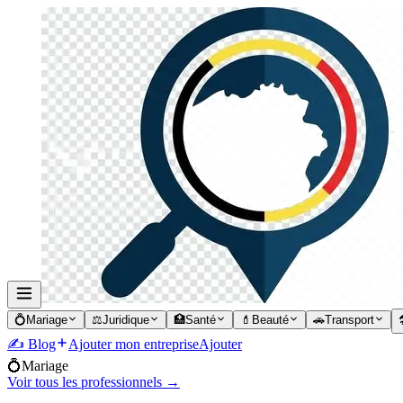
💍
Mariage
⚖️
Juridique
🏥
Santé
💄
Beauté
🚗
Transport

✍️ Blog
Ajouter mon entreprise
Ajouter
💍
Mariage
Voir tous les professionnels →