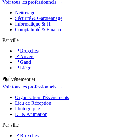
Voir tous les professionnels →
Nettoyage
Sécurité & Gardiennage
Informatique & IT
Comptabilité & Finance
Par ville
📍
Bruxelles
📍
Anvers
📍
Gand
📍
Liège
🎭
Événementiel
Voir tous les professionnels →
Organisation d'Événements
Lieu de Réception
Photographe
DJ & Animation
Par ville
📍
Bruxelles