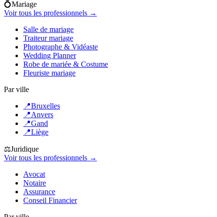
💍
Mariage
Voir tous les professionnels →
Salle de mariage
Traiteur mariage
Photographe & Vidéaste
Wedding Planner
Robe de mariée & Costume
Fleuriste mariage
Par ville
📍
Bruxelles
📍
Anvers
📍
Gand
📍
Liège
⚖️
Juridique
Voir tous les professionnels →
Avocat
Notaire
Assurance
Conseil Financier
Par ville