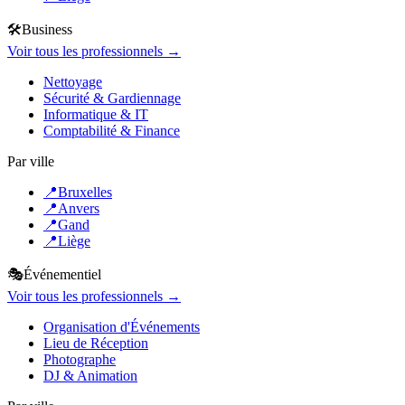
🛠️
Business
Voir tous les professionnels →
Nettoyage
Sécurité & Gardiennage
Informatique & IT
Comptabilité & Finance
Par ville
📍
Bruxelles
📍
Anvers
📍
Gand
📍
Liège
🎭
Événementiel
Voir tous les professionnels →
Organisation d'Événements
Lieu de Réception
Photographe
DJ & Animation