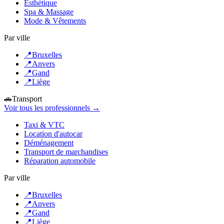
Esthétique
Spa & Massage
Mode & Vêtements
Par ville
📍
Bruxelles
📍
Anvers
📍
Gand
📍
Liège
🚗
Transport
Voir tous les professionnels →
Taxi & VTC
Location d'autocar
Déménagement
Transport de marchandises
Réparation automobile
Par ville
📍
Bruxelles
📍
Anvers
📍
Gand
📍
Liège