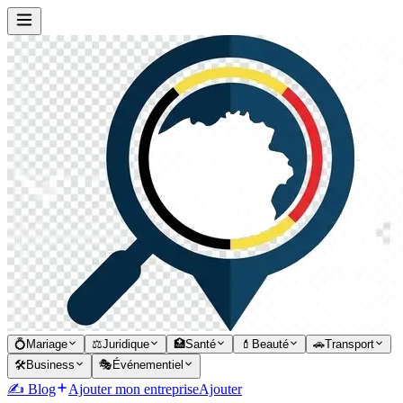
💍
Mariage
⚖️
Juridique
🏥
Santé
💄
Beauté
🚗
Transport
🛠️
Business
🎭
Événementiel
✍️ Blog
Ajouter mon entreprise
Ajouter