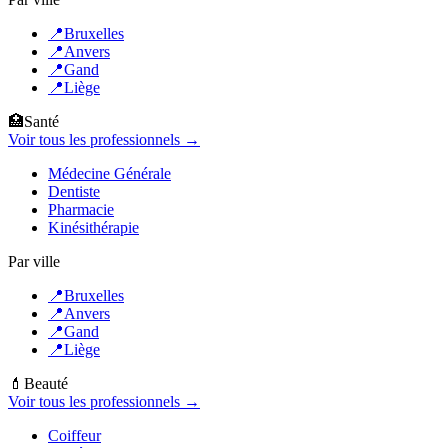
📍
Bruxelles
📍
Anvers
📍
Gand
📍
Liège
🏥
Santé
Voir tous les professionnels →
Médecine Générale
Dentiste
Pharmacie
Kinésithérapie
Par ville
📍
Bruxelles
📍
Anvers
📍
Gand
📍
Liège
💄
Beauté
Voir tous les professionnels →
Coiffeur