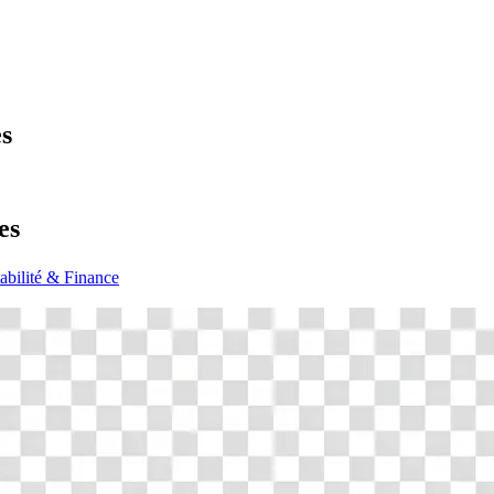
es
es
bilité & Finance