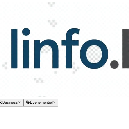
️
Business
🎭
Événementiel