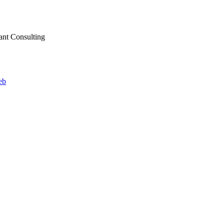
ant Consulting
web