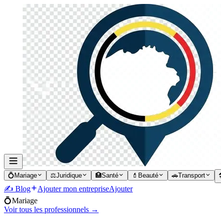
💍
Mariage
⚖️
Juridique
🏥
Santé
💄
Beauté
🚗
Transport

✍️ Blog
Ajouter mon entreprise
Ajouter
💍
Mariage
Voir tous les professionnels →