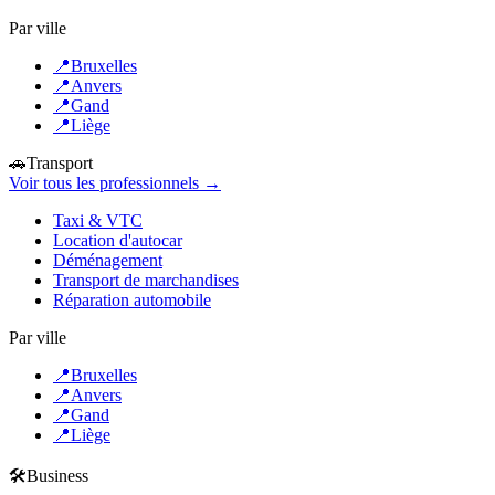
Par ville
📍
Bruxelles
📍
Anvers
📍
Gand
📍
Liège
🚗
Transport
Voir tous les professionnels →
Taxi & VTC
Location d'autocar
Déménagement
Transport de marchandises
Réparation automobile
Par ville
📍
Bruxelles
📍
Anvers
📍
Gand
📍
Liège
🛠️
Business