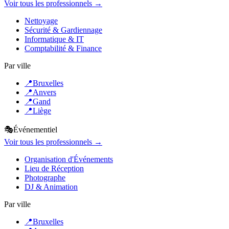
Voir tous les professionnels →
Nettoyage
Sécurité & Gardiennage
Informatique & IT
Comptabilité & Finance
Par ville
📍
Bruxelles
📍
Anvers
📍
Gand
📍
Liège
🎭
Événementiel
Voir tous les professionnels →
Organisation d'Événements
Lieu de Réception
Photographe
DJ & Animation
Par ville
📍
Bruxelles