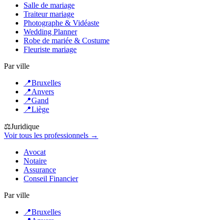
Salle de mariage
Traiteur mariage
Photographe & Vidéaste
Wedding Planner
Robe de mariée & Costume
Fleuriste mariage
Par ville
📍
Bruxelles
📍
Anvers
📍
Gand
📍
Liège
⚖️
Juridique
Voir tous les professionnels →
Avocat
Notaire
Assurance
Conseil Financier
Par ville
📍
Bruxelles