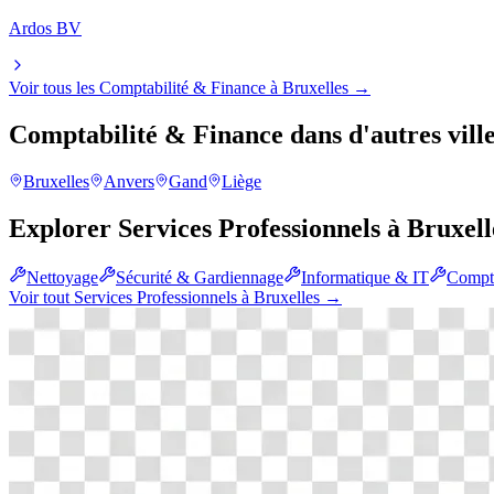
Ardos BV
Voir tous les
Comptabilité & Finance
à
Bruxelles
→
Comptabilité & Finance
dans d'autres vill
Bruxelles
Anvers
Gand
Liège
Explorer
Services Professionnels
à
Bruxell
Nettoyage
Sécurité & Gardiennage
Informatique & IT
Compta
Voir tout
Services Professionnels
à
Bruxelles
→