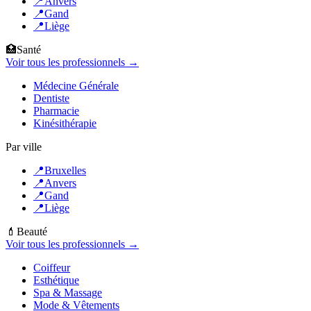
📍
Anvers
📍
Gand
📍
Liège
🏥
Santé
Voir tous les professionnels →
Médecine Générale
Dentiste
Pharmacie
Kinésithérapie
Par ville
📍
Bruxelles
📍
Anvers
📍
Gand
📍
Liège
💄
Beauté
Voir tous les professionnels →
Coiffeur
Esthétique
Spa & Massage
Mode & Vêtements