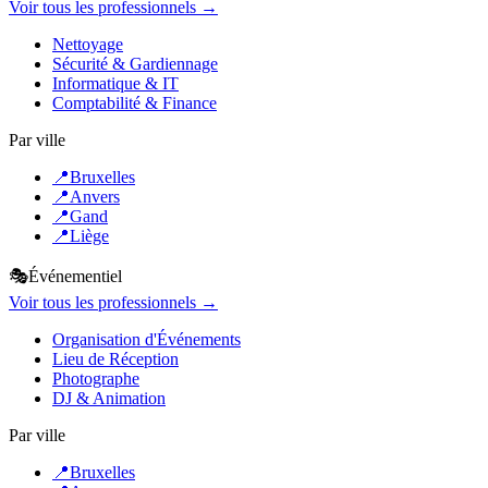
Voir tous les professionnels →
Nettoyage
Sécurité & Gardiennage
Informatique & IT
Comptabilité & Finance
Par ville
📍
Bruxelles
📍
Anvers
📍
Gand
📍
Liège
🎭
Événementiel
Voir tous les professionnels →
Organisation d'Événements
Lieu de Réception
Photographe
DJ & Animation
Par ville
📍
Bruxelles