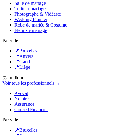
Salle de mariage
Traiteur mariage
Photographe & Vidéaste
Wedding Planner
Robe de mariée & Costume
Fleuriste mariage
Par ville
📍
Bruxelles
📍
Anvers
📍
Gand
📍
Liège
⚖️
Juridique
Voir tous les professionnels →
Avocat
Notaire
Assurance
Conseil Financier
Par ville
📍
Bruxelles