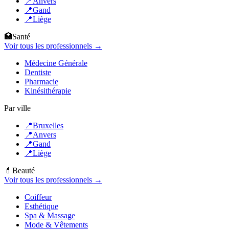
📍
Anvers
📍
Gand
📍
Liège
🏥
Santé
Voir tous les professionnels →
Médecine Générale
Dentiste
Pharmacie
Kinésithérapie
Par ville
📍
Bruxelles
📍
Anvers
📍
Gand
📍
Liège
💄
Beauté
Voir tous les professionnels →
Coiffeur
Esthétique
Spa & Massage
Mode & Vêtements