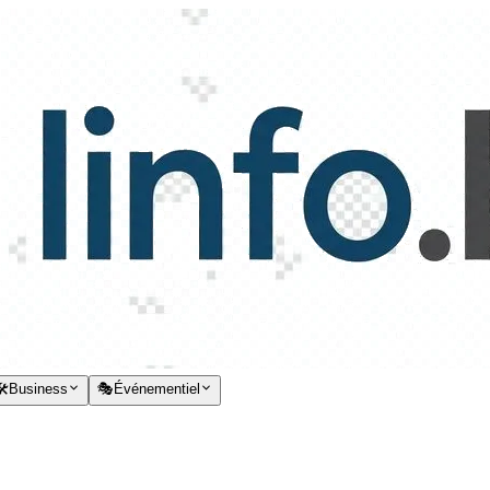
️
Business
🎭
Événementiel