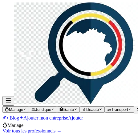
💍
Mariage
⚖️
Juridique
🏥
Santé
💄
Beauté
🚗
Transport

✍️ Blog
Ajouter mon entreprise
Ajouter
💍
Mariage
Voir tous les professionnels →