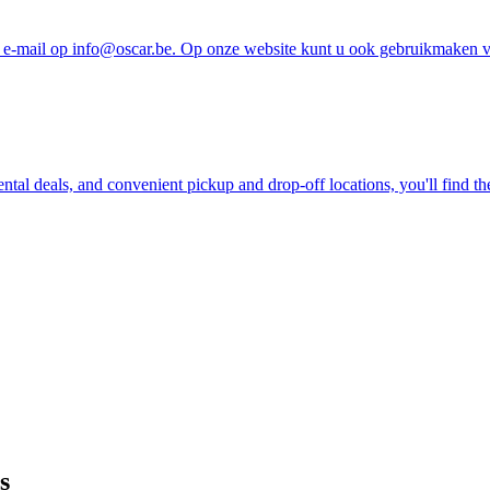
e-mail op info@oscar.be. Op onze website kunt u ook gebruikmaken va
ntal deals, and convenient pickup and drop-off locations, you'll find th
s