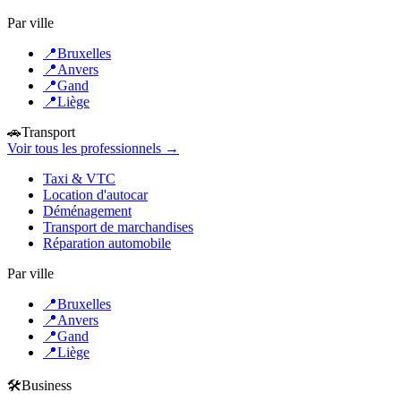
Par ville
📍
Bruxelles
📍
Anvers
📍
Gand
📍
Liège
🚗
Transport
Voir tous les professionnels →
Taxi & VTC
Location d'autocar
Déménagement
Transport de marchandises
Réparation automobile
Par ville
📍
Bruxelles
📍
Anvers
📍
Gand
📍
Liège
🛠️
Business