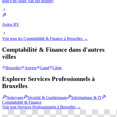
IngeVdb (Inge Van der borght)
Ardos BV
Voir tous les
Comptabilité & Finance
à
Bruxelles
→
Comptabilité & Finance
dans d'autres
villes
Bruxelles
Anvers
Gand
Liège
Explorer
Services Professionnels
à
Bruxelles
Nettoyage
Sécurité & Gardiennage
Informatique & IT
Comptabilité & Finance
Voir tout
Services Professionnels
à
Bruxelles
→