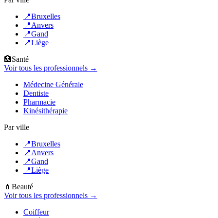
📍
Bruxelles
📍
Anvers
📍
Gand
📍
Liège
🏥
Santé
Voir tous les professionnels →
Médecine Générale
Dentiste
Pharmacie
Kinésithérapie
Par ville
📍
Bruxelles
📍
Anvers
📍
Gand
📍
Liège
💄
Beauté
Voir tous les professionnels →
Coiffeur