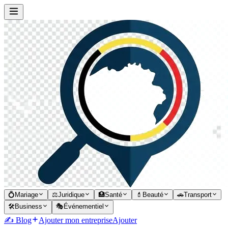
💍
Mariage
⚖️
Juridique
🏥
Santé
💄
Beauté
🚗
Transport
🛠️
Business
🎭
Événementiel
✍️ Blog
Ajouter mon entreprise
Ajouter