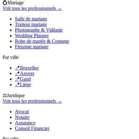
💍
Mariage
Voir tous les professionnels →
Salle de mariage
Traiteur mariage
Photographe & Vidéaste
Wedding Planner
Robe de mariée & Costume
Fleuriste mariage
Par ville
📍
Bruxelles
📍
Anvers
📍
Gand
📍
Liège
⚖️
Juridique
Voir tous les professionnels →
Avocat
Notaire
Assurance
Conseil Financier
Par ville