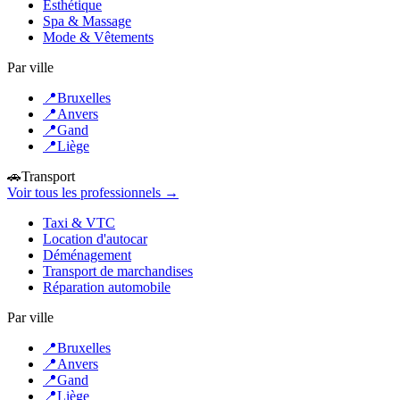
Esthétique
Spa & Massage
Mode & Vêtements
Par ville
📍
Bruxelles
📍
Anvers
📍
Gand
📍
Liège
🚗
Transport
Voir tous les professionnels →
Taxi & VTC
Location d'autocar
Déménagement
Transport de marchandises
Réparation automobile
Par ville
📍
Bruxelles
📍
Anvers
📍
Gand
📍
Liège