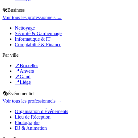
🛠️
Business
Voir tous les professionnels →
Nettoyage
Sécurité & Gardiennage
Informatique & IT
Comptabilité & Finance
Par ville
📍
Bruxelles
📍
Anvers
📍
Gand
📍
Liège
🎭
Événementiel
Voir tous les professionnels →
Organisation d'Événements
Lieu de Réception
Photographe
DJ & Animation