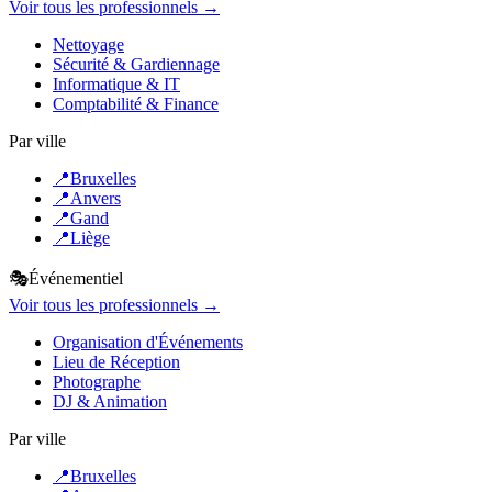
Voir tous les professionnels →
Nettoyage
Sécurité & Gardiennage
Informatique & IT
Comptabilité & Finance
Par ville
📍
Bruxelles
📍
Anvers
📍
Gand
📍
Liège
🎭
Événementiel
Voir tous les professionnels →
Organisation d'Événements
Lieu de Réception
Photographe
DJ & Animation
Par ville
📍
Bruxelles