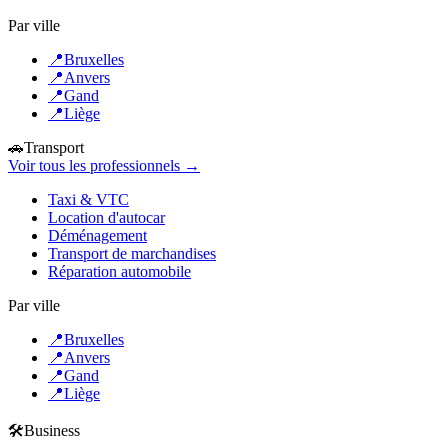
Par ville
📍
Bruxelles
📍
Anvers
📍
Gand
📍
Liège
🚗
Transport
Voir tous les professionnels →
Taxi & VTC
Location d'autocar
Déménagement
Transport de marchandises
Réparation automobile
Par ville
📍
Bruxelles
📍
Anvers
📍
Gand
📍
Liège
🛠️
Business