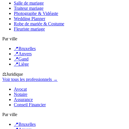
Salle de mariage
Traiteur mariage
Photographe & Vidéaste
Wedding Planner
Robe de mariée & Costume
Fleuriste mariage
Par ville
📍
Bruxelles
📍
Anvers
📍
Gand
📍
Liège
⚖️
Juridique
Voir tous les professionnels →
Avocat
Notaire
Assurance
Conseil Financier
Par ville
📍
Bruxelles