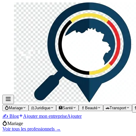
💍
Mariage
⚖️
Juridique
🏥
Santé
💄
Beauté
🚗
Transport

✍️ Blog
Ajouter mon entreprise
Ajouter
💍
Mariage
Voir tous les professionnels →