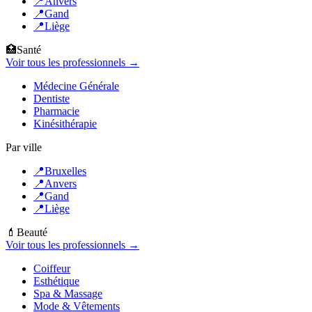
📍
Anvers
📍
Gand
📍
Liège
🏥
Santé
Voir tous les professionnels →
Médecine Générale
Dentiste
Pharmacie
Kinésithérapie
Par ville
📍
Bruxelles
📍
Anvers
📍
Gand
📍
Liège
💄
Beauté
Voir tous les professionnels →
Coiffeur
Esthétique
Spa & Massage
Mode & Vêtements