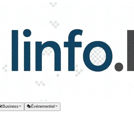
️
Business
🎭
Événementiel