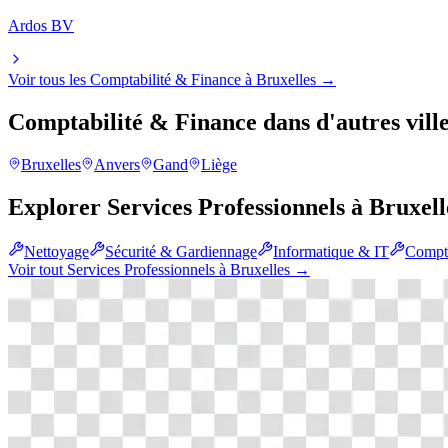
Ardos BV
Voir tous les
Comptabilité & Finance
à
Bruxelles
→
Comptabilité & Finance
dans d'autres vill
Bruxelles
Anvers
Gand
Liège
Explorer
Services Professionnels
à
Bruxell
Nettoyage
Sécurité & Gardiennage
Informatique & IT
Compta
Voir tout
Services Professionnels
à
Bruxelles
→