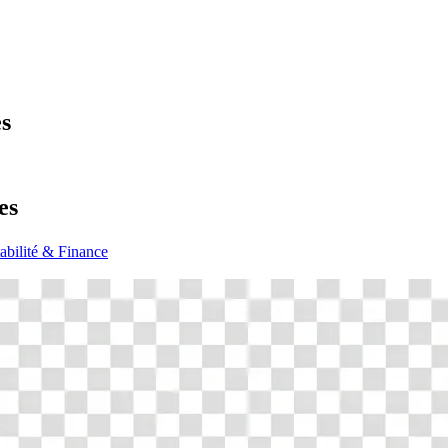
es
es
bilité & Finance