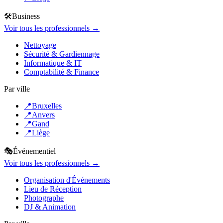
🛠️
Business
Voir tous les professionnels →
Nettoyage
Sécurité & Gardiennage
Informatique & IT
Comptabilité & Finance
Par ville
📍
Bruxelles
📍
Anvers
📍
Gand
📍
Liège
🎭
Événementiel
Voir tous les professionnels →
Organisation d'Événements
Lieu de Réception
Photographe
DJ & Animation