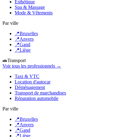
Esthétique
Spa & Massage
Mode & Vêtements
Par ville
📍
Bruxelles
📍
Anvers
📍
Gand
📍
Liège
🚗
Transport
Voir tous les professionnels →
Taxi & VTC
Location d'autocar
Déménagement
Transport de marchandises
Réparation automobile
Par ville
📍
Bruxelles
📍
Anvers
📍
Gand
📍
Liège