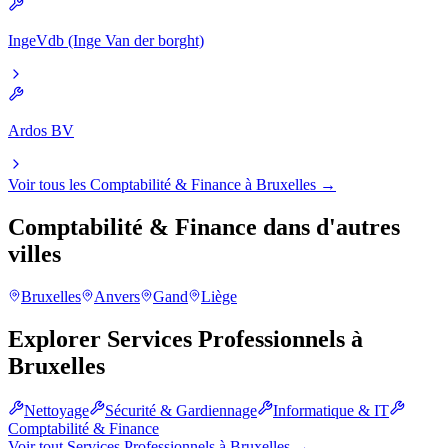
IngeVdb (Inge Van der borght)
Ardos BV
Voir tous les
Comptabilité & Finance
à
Bruxelles
→
Comptabilité & Finance
dans d'autres
villes
Bruxelles
Anvers
Gand
Liège
Explorer
Services Professionnels
à
Bruxelles
Nettoyage
Sécurité & Gardiennage
Informatique & IT
Comptabilité & Finance
Voir tout
Services Professionnels
à
Bruxelles
→