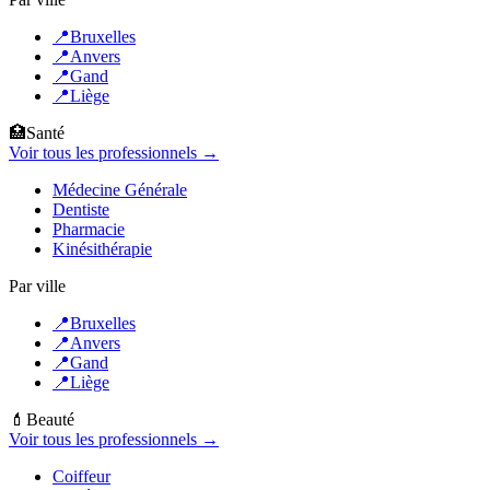
📍
Bruxelles
📍
Anvers
📍
Gand
📍
Liège
🏥
Santé
Voir tous les professionnels →
Médecine Générale
Dentiste
Pharmacie
Kinésithérapie
Par ville
📍
Bruxelles
📍
Anvers
📍
Gand
📍
Liège
💄
Beauté
Voir tous les professionnels →
Coiffeur