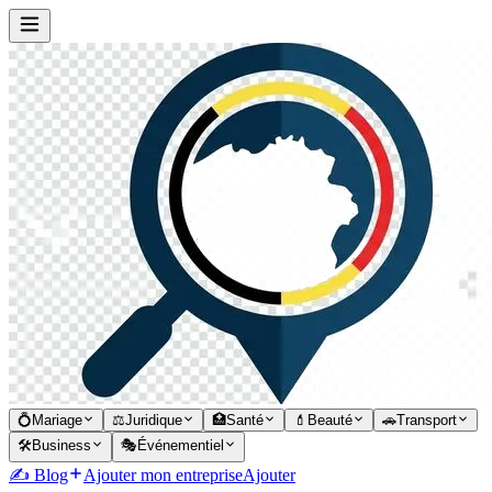
💍
Mariage
⚖️
Juridique
🏥
Santé
💄
Beauté
🚗
Transport
🛠️
Business
🎭
Événementiel
✍️ Blog
Ajouter mon entreprise
Ajouter