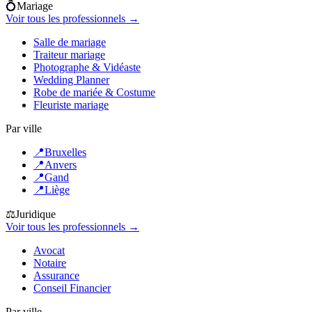
💍
Mariage
Voir tous les professionnels →
Salle de mariage
Traiteur mariage
Photographe & Vidéaste
Wedding Planner
Robe de mariée & Costume
Fleuriste mariage
Par ville
📍
Bruxelles
📍
Anvers
📍
Gand
📍
Liège
⚖️
Juridique
Voir tous les professionnels →
Avocat
Notaire
Assurance
Conseil Financier
Par ville