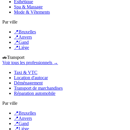
Esthétique
Spa & Massage
Mode & Vêtements
Par ville
📍
Bruxelles
📍
Anvers
📍
Gand
📍
Liège
🚗
Transport
Voir tous les professionnels →
Taxi & VTC
Location d'autocar
Déménagement
Transport de marchandises
Réparation automobile
Par ville
📍
Bruxelles
📍
Anvers
📍
Gand
📍
Liège