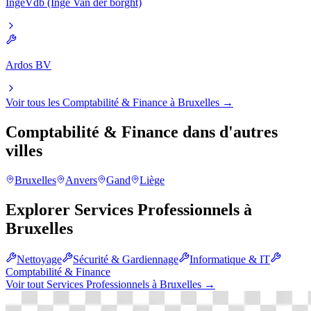
IngeVdb (Inge Van der borght)
Ardos BV
Voir tous les
Comptabilité & Finance
à
Bruxelles
→
Comptabilité & Finance
dans d'autres
villes
Bruxelles
Anvers
Gand
Liège
Explorer
Services Professionnels
à
Bruxelles
Nettoyage
Sécurité & Gardiennage
Informatique & IT
Comptabilité & Finance
Voir tout
Services Professionnels
à
Bruxelles
→