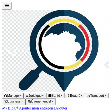
💍
Mariage
⚖️
Juridique
🏥
Santé
💄
Beauté
🚗
Transport
🛠️
Business
🎭
Événementiel
✍️ Blog
Ajouter mon entreprise
Ajouter