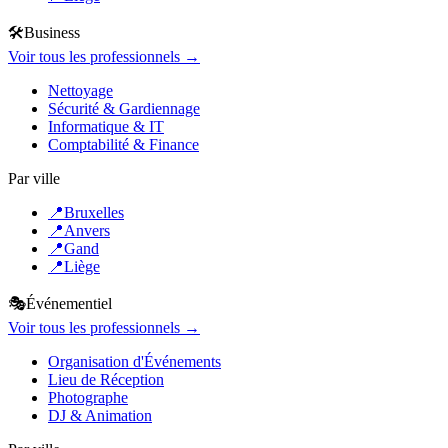
🛠️
Business
Voir tous les professionnels →
Nettoyage
Sécurité & Gardiennage
Informatique & IT
Comptabilité & Finance
Par ville
📍
Bruxelles
📍
Anvers
📍
Gand
📍
Liège
🎭
Événementiel
Voir tous les professionnels →
Organisation d'Événements
Lieu de Réception
Photographe
DJ & Animation