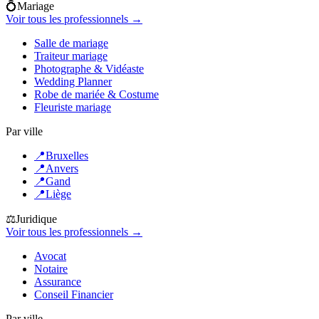
💍
Mariage
Voir tous les professionnels →
Salle de mariage
Traiteur mariage
Photographe & Vidéaste
Wedding Planner
Robe de mariée & Costume
Fleuriste mariage
Par ville
📍
Bruxelles
📍
Anvers
📍
Gand
📍
Liège
⚖️
Juridique
Voir tous les professionnels →
Avocat
Notaire
Assurance
Conseil Financier
Par ville