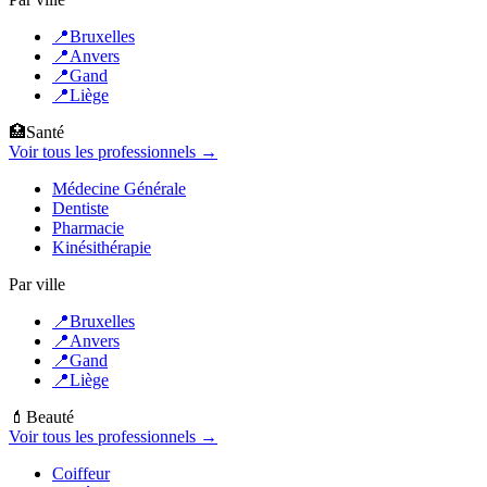
📍
Bruxelles
📍
Anvers
📍
Gand
📍
Liège
🏥
Santé
Voir tous les professionnels →
Médecine Générale
Dentiste
Pharmacie
Kinésithérapie
Par ville
📍
Bruxelles
📍
Anvers
📍
Gand
📍
Liège
💄
Beauté
Voir tous les professionnels →
Coiffeur