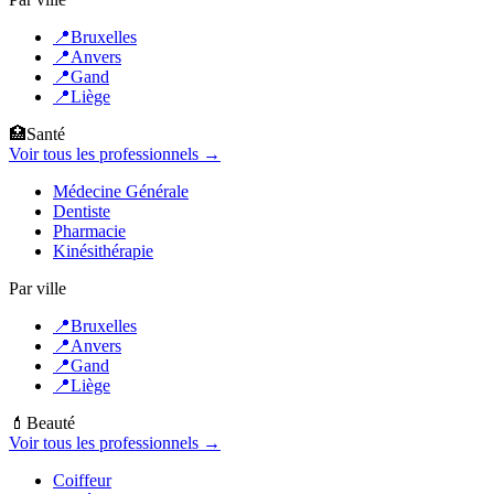
📍
Bruxelles
📍
Anvers
📍
Gand
📍
Liège
🏥
Santé
Voir tous les professionnels →
Médecine Générale
Dentiste
Pharmacie
Kinésithérapie
Par ville
📍
Bruxelles
📍
Anvers
📍
Gand
📍
Liège
💄
Beauté
Voir tous les professionnels →
Coiffeur