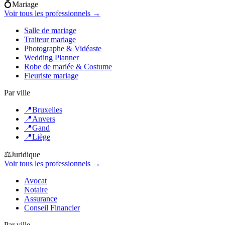
💍
Mariage
Voir tous les professionnels →
Salle de mariage
Traiteur mariage
Photographe & Vidéaste
Wedding Planner
Robe de mariée & Costume
Fleuriste mariage
Par ville
📍
Bruxelles
📍
Anvers
📍
Gand
📍
Liège
⚖️
Juridique
Voir tous les professionnels →
Avocat
Notaire
Assurance
Conseil Financier
Par ville