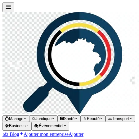
💍
Mariage
⚖️
Juridique
🏥
Santé
💄
Beauté
🚗
Transport
🛠️
Business
🎭
Événementiel
✍️ Blog
Ajouter mon entreprise
Ajouter