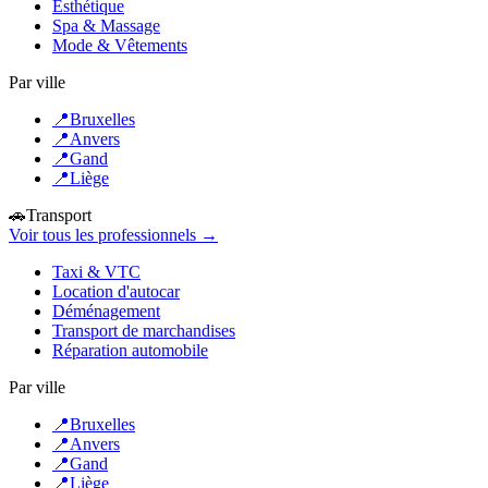
Esthétique
Spa & Massage
Mode & Vêtements
Par ville
📍
Bruxelles
📍
Anvers
📍
Gand
📍
Liège
🚗
Transport
Voir tous les professionnels →
Taxi & VTC
Location d'autocar
Déménagement
Transport de marchandises
Réparation automobile
Par ville
📍
Bruxelles
📍
Anvers
📍
Gand
📍
Liège