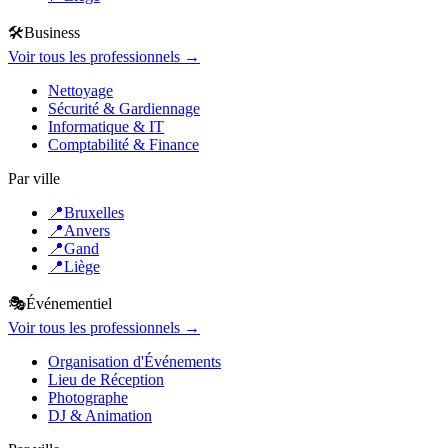
🛠️
Business
Voir tous les professionnels →
Nettoyage
Sécurité & Gardiennage
Informatique & IT
Comptabilité & Finance
Par ville
📍
Bruxelles
📍
Anvers
📍
Gand
📍
Liège
🎭
Événementiel
Voir tous les professionnels →
Organisation d'Événements
Lieu de Réception
Photographe
DJ & Animation