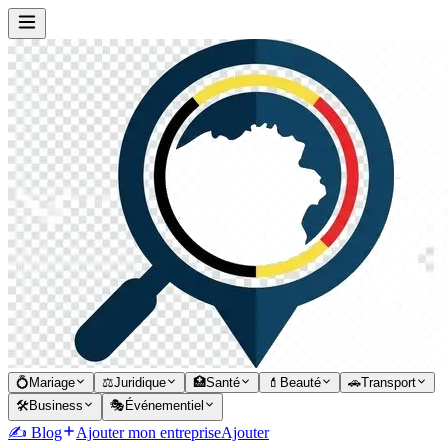
💍
Mariage
⚖️
Juridique
🏥
Santé
💄
Beauté
🚗
Transport
🛠️
Business
🎭
Événementiel
✍️ Blog
Ajouter mon entreprise
Ajouter