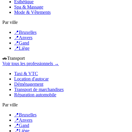
Esthétique
Spa & Massage
Mode & Vêtements
Par ville
📍
Bruxelles
📍
Anvers
📍
Gand
📍
Liège
🚗
Transport
Voir tous les professionnels →
Taxi & VTC
Location d'autocar
Déménagement
Transport de marchandises
Réparation automobile
Par ville
📍
Bruxelles
📍
Anvers
📍
Gand
📍
Liège