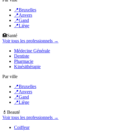
📍
Bruxelles
📍
Anvers
📍
Gand
📍
Liège
🏥
Santé
Voir tous les professionnels →
Médecine Générale
Dentiste
Pharmacie
Kinésithérapie
Par ville
📍
Bruxelles
📍
Anvers
📍
Gand
📍
Liège
💄
Beauté
Voir tous les professionnels →
Coiffeur