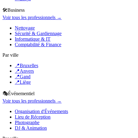
🛠️
Business
Voir tous les professionnels →
Nettoyage
Sécurité & Gardiennage
Informatique & IT
Comptabilité & Finance
Par ville
📍
Bruxelles
📍
Anvers
📍
Gand
📍
Liège
🎭
Événementiel
Voir tous les professionnels →
Organisation d'Événements
Lieu de Réception
Photographe
DJ & Animation