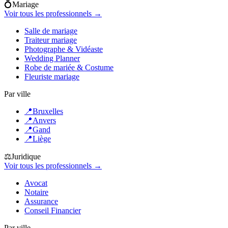
💍
Mariage
Voir tous les professionnels →
Salle de mariage
Traiteur mariage
Photographe & Vidéaste
Wedding Planner
Robe de mariée & Costume
Fleuriste mariage
Par ville
📍
Bruxelles
📍
Anvers
📍
Gand
📍
Liège
⚖️
Juridique
Voir tous les professionnels →
Avocat
Notaire
Assurance
Conseil Financier
Par ville