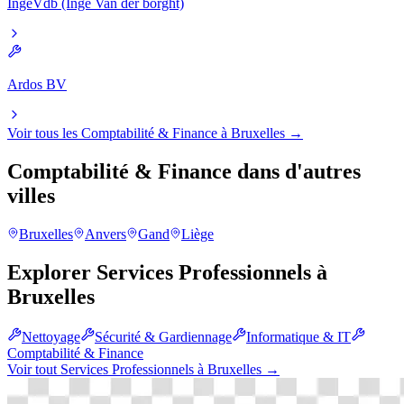
IngeVdb (Inge Van der borght)
Ardos BV
Voir tous les
Comptabilité & Finance
à
Bruxelles
→
Comptabilité & Finance
dans d'autres
villes
Bruxelles
Anvers
Gand
Liège
Explorer
Services Professionnels
à
Bruxelles
Nettoyage
Sécurité & Gardiennage
Informatique & IT
Comptabilité & Finance
Voir tout
Services Professionnels
à
Bruxelles
→