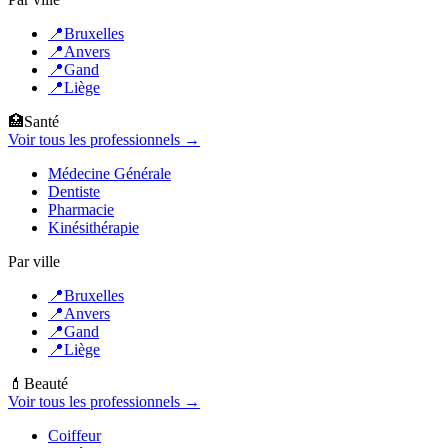
📍
Bruxelles
📍
Anvers
📍
Gand
📍
Liège
🏥
Santé
Voir tous les professionnels →
Médecine Générale
Dentiste
Pharmacie
Kinésithérapie
Par ville
📍
Bruxelles
📍
Anvers
📍
Gand
📍
Liège
💄
Beauté
Voir tous les professionnels →
Coiffeur