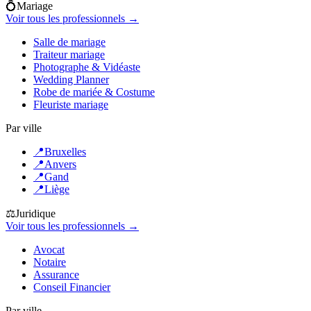
💍
Mariage
Voir tous les professionnels →
Salle de mariage
Traiteur mariage
Photographe & Vidéaste
Wedding Planner
Robe de mariée & Costume
Fleuriste mariage
Par ville
📍
Bruxelles
📍
Anvers
📍
Gand
📍
Liège
⚖️
Juridique
Voir tous les professionnels →
Avocat
Notaire
Assurance
Conseil Financier
Par ville