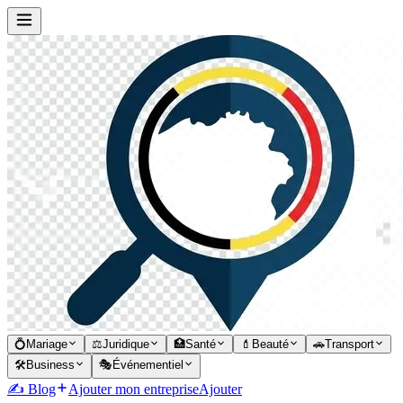
💍
Mariage
⚖️
Juridique
🏥
Santé
💄
Beauté
🚗
Transport
🛠️
Business
🎭
Événementiel
✍️ Blog
Ajouter mon entreprise
Ajouter