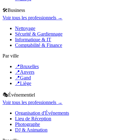
🛠️
Business
Voir tous les professionnels →
Nettoyage
Sécurité & Gardiennage
Informatique & IT
Comptabilité & Finance
Par ville
📍
Bruxelles
📍
Anvers
📍
Gand
📍
Liège
🎭
Événementiel
Voir tous les professionnels →
Organisation d'Événements
Lieu de Réception
Photographe
DJ & Animation