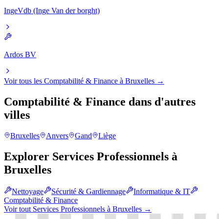
IngeVdb (Inge Van der borght)
Ardos BV
Voir tous les
Comptabilité & Finance
à
Bruxelles
→
Comptabilité & Finance
dans d'autres
villes
Bruxelles
Anvers
Gand
Liège
Explorer
Services Professionnels
à
Bruxelles
Nettoyage
Sécurité & Gardiennage
Informatique & IT
Comptabilité & Finance
Voir tout
Services Professionnels
à
Bruxelles
→