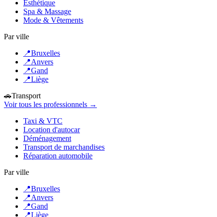
Esthétique
Spa & Massage
Mode & Vêtements
Par ville
📍
Bruxelles
📍
Anvers
📍
Gand
📍
Liège
🚗
Transport
Voir tous les professionnels →
Taxi & VTC
Location d'autocar
Déménagement
Transport de marchandises
Réparation automobile
Par ville
📍
Bruxelles
📍
Anvers
📍
Gand
📍
Liège