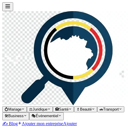
💍
Mariage
⚖️
Juridique
🏥
Santé
💄
Beauté
🚗
Transport
🛠️
Business
🎭
Événementiel
✍️ Blog
Ajouter mon entreprise
Ajouter