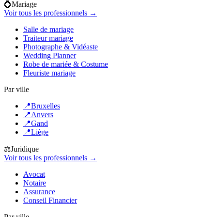
💍
Mariage
Voir tous les professionnels →
Salle de mariage
Traiteur mariage
Photographe & Vidéaste
Wedding Planner
Robe de mariée & Costume
Fleuriste mariage
Par ville
📍
Bruxelles
📍
Anvers
📍
Gand
📍
Liège
⚖️
Juridique
Voir tous les professionnels →
Avocat
Notaire
Assurance
Conseil Financier
Par ville