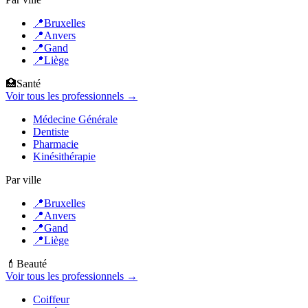
📍
Bruxelles
📍
Anvers
📍
Gand
📍
Liège
🏥
Santé
Voir tous les professionnels →
Médecine Générale
Dentiste
Pharmacie
Kinésithérapie
Par ville
📍
Bruxelles
📍
Anvers
📍
Gand
📍
Liège
💄
Beauté
Voir tous les professionnels →
Coiffeur