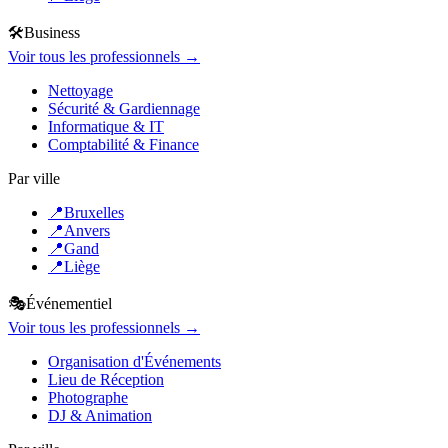
🛠️
Business
Voir tous les professionnels →
Nettoyage
Sécurité & Gardiennage
Informatique & IT
Comptabilité & Finance
Par ville
📍
Bruxelles
📍
Anvers
📍
Gand
📍
Liège
🎭
Événementiel
Voir tous les professionnels →
Organisation d'Événements
Lieu de Réception
Photographe
DJ & Animation