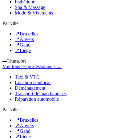
Esthétique
Spa & Massage
Mode & Vêtements
Par ville
📍
Bruxelles
📍
Anvers
📍
Gand
📍
Liège
🚗
Transport
Voir tous les professionnels →
Taxi & VTC
Location d'autocar
Déménagement
Transport de marchandises
Réparation automobile
Par ville
📍
Bruxelles
📍
Anvers
📍
Gand
📍
Liège