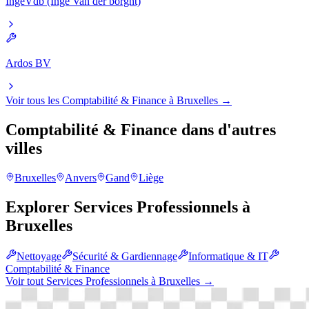
IngeVdb (Inge Van der borght)
Ardos BV
Voir tous les
Comptabilité & Finance
à
Bruxelles
→
Comptabilité & Finance
dans d'autres
villes
Bruxelles
Anvers
Gand
Liège
Explorer
Services Professionnels
à
Bruxelles
Nettoyage
Sécurité & Gardiennage
Informatique & IT
Comptabilité & Finance
Voir tout
Services Professionnels
à
Bruxelles
→