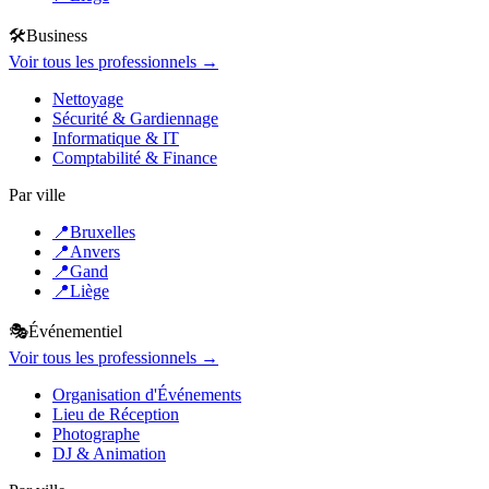
🛠️
Business
Voir tous les professionnels →
Nettoyage
Sécurité & Gardiennage
Informatique & IT
Comptabilité & Finance
Par ville
📍
Bruxelles
📍
Anvers
📍
Gand
📍
Liège
🎭
Événementiel
Voir tous les professionnels →
Organisation d'Événements
Lieu de Réception
Photographe
DJ & Animation