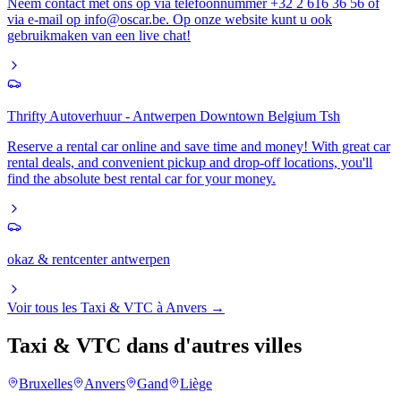
Neem contact met ons op via telefoonnummer +32 2 616 36 56 of
via e-mail op info@oscar.be. Op onze website kunt u ook
gebruikmaken van een live chat!
Thrifty Autoverhuur - Antwerpen Downtown Belgium Tsh
Reserve a rental car online and save time and money! With great car
rental deals, and convenient pickup and drop-off locations, you'll
find the absolute best rental car for your money.
okaz & rentcenter antwerpen
Voir tous les
Taxi & VTC
à
Anvers
→
Taxi & VTC
dans d'autres villes
Bruxelles
Anvers
Gand
Liège