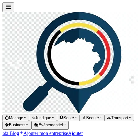
💍
Mariage
⚖️
Juridique
🏥
Santé
💄
Beauté
🚗
Transport
🛠️
Business
🎭
Événementiel
✍️ Blog
Ajouter mon entreprise
Ajouter