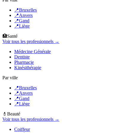
📍
Bruxelles
📍
Anvers
📍
Gand
📍
Liège
🏥
Santé
Voir tous les professionnels →
Médecine Générale
Dentiste
Pharmacie
Kinésithérapie
Par ville
📍
Bruxelles
📍
Anvers
📍
Gand
📍
Liège
💄
Beauté
Voir tous les professionnels →
Coiffeur