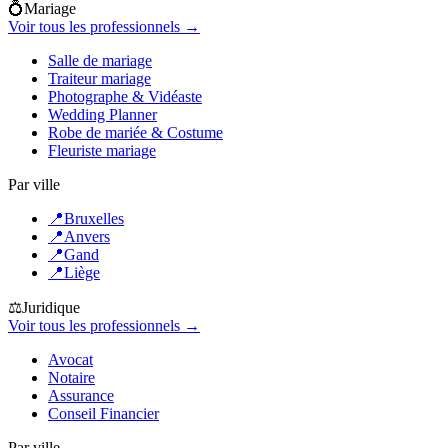
💍
Mariage
Voir tous les professionnels →
Salle de mariage
Traiteur mariage
Photographe & Vidéaste
Wedding Planner
Robe de mariée & Costume
Fleuriste mariage
Par ville
📍
Bruxelles
📍
Anvers
📍
Gand
📍
Liège
⚖️
Juridique
Voir tous les professionnels →
Avocat
Notaire
Assurance
Conseil Financier
Par ville