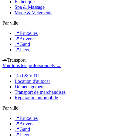
Esthétique
Spa & Massage
Mode & Vêtements
Par ville
📍
Bruxelles
📍
Anvers
📍
Gand
📍
Liège
🚗
Transport
Voir tous les professionnels →
Taxi & VTC
Location d'autocar
Déménagement
Transport de marchandises
Réparation automobile
Par ville
📍
Bruxelles
📍
Anvers
📍
Gand
📍
Liège