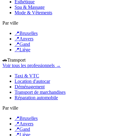
Esthétique
Spa & Massage
Mode & Vêtements
Par ville
📍
Bruxelles
📍
Anvers
📍
Gand
📍
Liège
🚗
Transport
Voir tous les professionnels →
Taxi & VTC
Location d'autocar
Déménagement
Transport de marchandises
Réparation automobile
Par ville
📍
Bruxelles
📍
Anvers
📍
Gand
📍
Liège