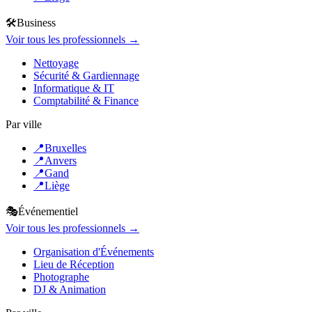
🛠️
Business
Voir tous les professionnels →
Nettoyage
Sécurité & Gardiennage
Informatique & IT
Comptabilité & Finance
Par ville
📍
Bruxelles
📍
Anvers
📍
Gand
📍
Liège
🎭
Événementiel
Voir tous les professionnels →
Organisation d'Événements
Lieu de Réception
Photographe
DJ & Animation