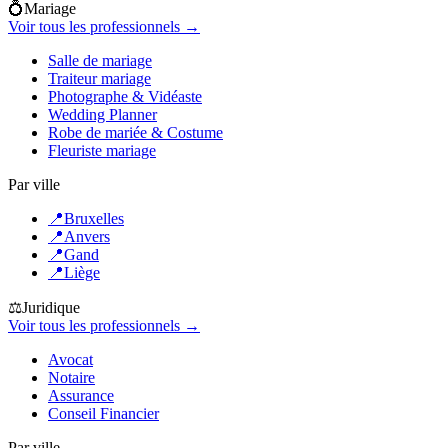
💍
Mariage
Voir tous les professionnels →
Salle de mariage
Traiteur mariage
Photographe & Vidéaste
Wedding Planner
Robe de mariée & Costume
Fleuriste mariage
Par ville
📍
Bruxelles
📍
Anvers
📍
Gand
📍
Liège
⚖️
Juridique
Voir tous les professionnels →
Avocat
Notaire
Assurance
Conseil Financier
Par ville