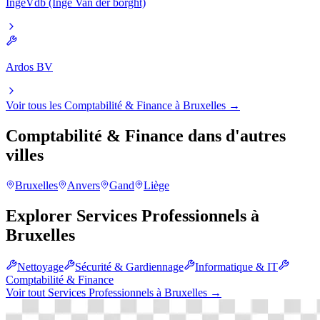
IngeVdb (Inge Van der borght)
Ardos BV
Voir tous les
Comptabilité & Finance
à
Bruxelles
→
Comptabilité & Finance
dans d'autres
villes
Bruxelles
Anvers
Gand
Liège
Explorer
Services Professionnels
à
Bruxelles
Nettoyage
Sécurité & Gardiennage
Informatique & IT
Comptabilité & Finance
Voir tout
Services Professionnels
à
Bruxelles
→