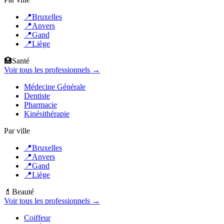
📍
Bruxelles
📍
Anvers
📍
Gand
📍
Liège
🏥
Santé
Voir tous les professionnels →
Médecine Générale
Dentiste
Pharmacie
Kinésithérapie
Par ville
📍
Bruxelles
📍
Anvers
📍
Gand
📍
Liège
💄
Beauté
Voir tous les professionnels →
Coiffeur