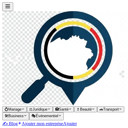
💍
Mariage
⚖️
Juridique
🏥
Santé
💄
Beauté
🚗
Transport
🛠️
Business
🎭
Événementiel
✍️ Blog
Ajouter mon entreprise
Ajouter