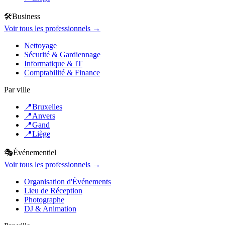
🛠️
Business
Voir tous les professionnels →
Nettoyage
Sécurité & Gardiennage
Informatique & IT
Comptabilité & Finance
Par ville
📍
Bruxelles
📍
Anvers
📍
Gand
📍
Liège
🎭
Événementiel
Voir tous les professionnels →
Organisation d'Événements
Lieu de Réception
Photographe
DJ & Animation