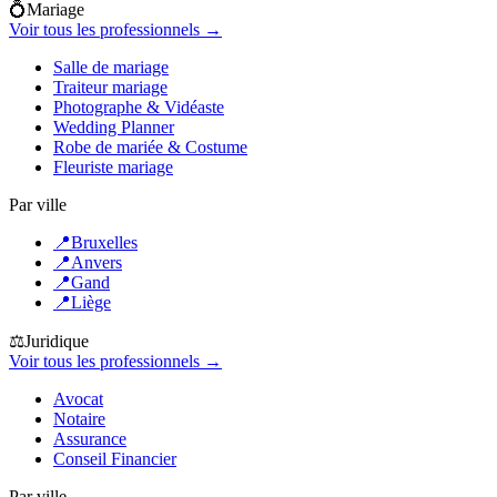
💍
Mariage
Voir tous les professionnels →
Salle de mariage
Traiteur mariage
Photographe & Vidéaste
Wedding Planner
Robe de mariée & Costume
Fleuriste mariage
Par ville
📍
Bruxelles
📍
Anvers
📍
Gand
📍
Liège
⚖️
Juridique
Voir tous les professionnels →
Avocat
Notaire
Assurance
Conseil Financier
Par ville