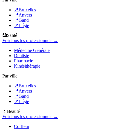
📍
Bruxelles
📍
Anvers
📍
Gand
📍
Liège
🏥
Santé
Voir tous les professionnels →
Médecine Générale
Dentiste
Pharmacie
Kinésithérapie
Par ville
📍
Bruxelles
📍
Anvers
📍
Gand
📍
Liège
💄
Beauté
Voir tous les professionnels →
Coiffeur