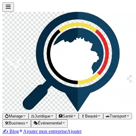
💍
Mariage
⚖️
Juridique
🏥
Santé
💄
Beauté
🚗
Transport
🛠️
Business
🎭
Événementiel
✍️ Blog
Ajouter mon entreprise
Ajouter