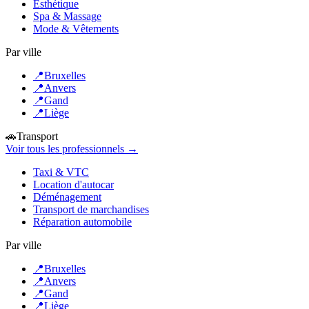
Esthétique
Spa & Massage
Mode & Vêtements
Par ville
📍
Bruxelles
📍
Anvers
📍
Gand
📍
Liège
🚗
Transport
Voir tous les professionnels →
Taxi & VTC
Location d'autocar
Déménagement
Transport de marchandises
Réparation automobile
Par ville
📍
Bruxelles
📍
Anvers
📍
Gand
📍
Liège