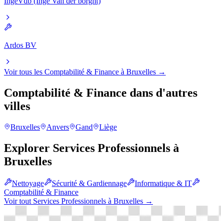
IngeVdb (Inge Van der borght)
Ardos BV
Voir tous les
Comptabilité & Finance
à
Bruxelles
→
Comptabilité & Finance
dans d'autres
villes
Bruxelles
Anvers
Gand
Liège
Explorer
Services Professionnels
à
Bruxelles
Nettoyage
Sécurité & Gardiennage
Informatique & IT
Comptabilité & Finance
Voir tout
Services Professionnels
à
Bruxelles
→