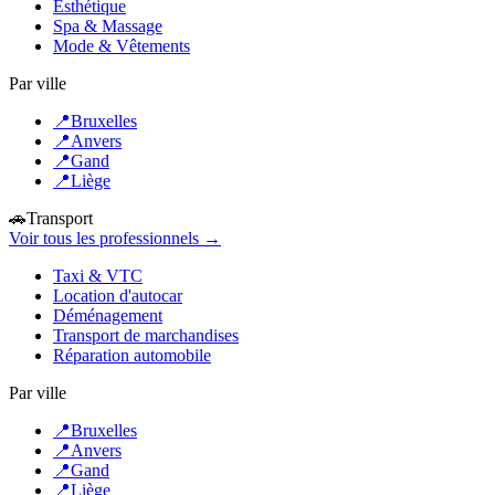
Esthétique
Spa & Massage
Mode & Vêtements
Par ville
📍
Bruxelles
📍
Anvers
📍
Gand
📍
Liège
🚗
Transport
Voir tous les professionnels →
Taxi & VTC
Location d'autocar
Déménagement
Transport de marchandises
Réparation automobile
Par ville
📍
Bruxelles
📍
Anvers
📍
Gand
📍
Liège