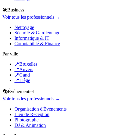
🛠️
Business
Voir tous les professionnels →
Nettoyage
Sécurité & Gardiennage
Informatique & IT
Comptabilité & Finance
Par ville
📍
Bruxelles
📍
Anvers
📍
Gand
📍
Liège
🎭
Événementiel
Voir tous les professionnels →
Organisation d'Événements
Lieu de Réception
Photographe
DJ & Animation