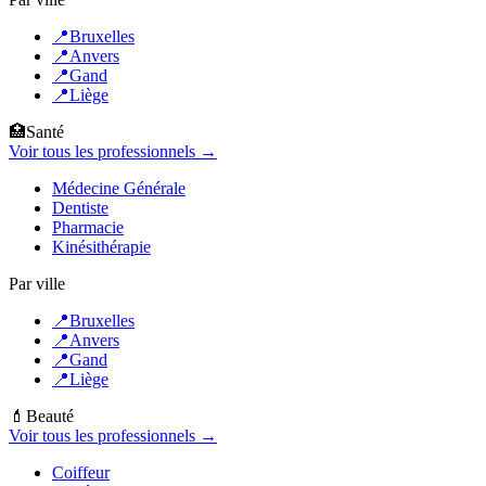
📍
Bruxelles
📍
Anvers
📍
Gand
📍
Liège
🏥
Santé
Voir tous les professionnels →
Médecine Générale
Dentiste
Pharmacie
Kinésithérapie
Par ville
📍
Bruxelles
📍
Anvers
📍
Gand
📍
Liège
💄
Beauté
Voir tous les professionnels →
Coiffeur