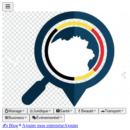
💍
Mariage
⚖️
Juridique
🏥
Santé
💄
Beauté
🚗
Transport
🛠️
Business
🎭
Événementiel
✍️ Blog
Ajouter mon entreprise
Ajouter