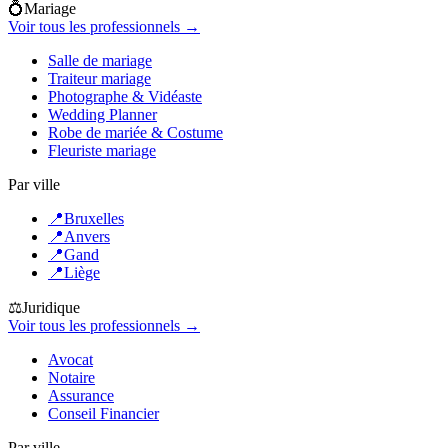
💍
Mariage
Voir tous les professionnels →
Salle de mariage
Traiteur mariage
Photographe & Vidéaste
Wedding Planner
Robe de mariée & Costume
Fleuriste mariage
Par ville
📍
Bruxelles
📍
Anvers
📍
Gand
📍
Liège
⚖️
Juridique
Voir tous les professionnels →
Avocat
Notaire
Assurance
Conseil Financier
Par ville