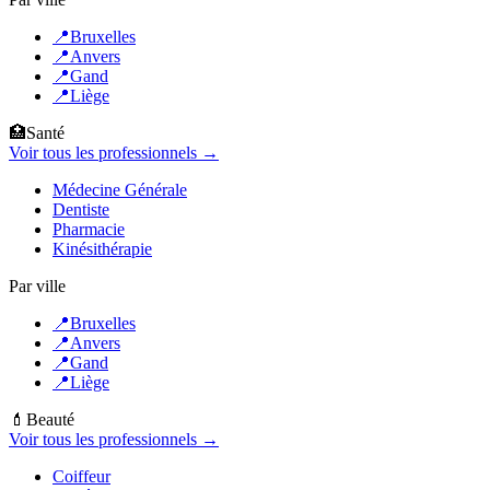
📍
Bruxelles
📍
Anvers
📍
Gand
📍
Liège
🏥
Santé
Voir tous les professionnels →
Médecine Générale
Dentiste
Pharmacie
Kinésithérapie
Par ville
📍
Bruxelles
📍
Anvers
📍
Gand
📍
Liège
💄
Beauté
Voir tous les professionnels →
Coiffeur