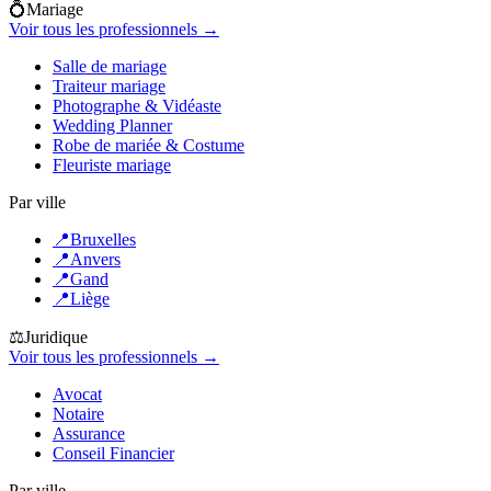
💍
Mariage
Voir tous les professionnels →
Salle de mariage
Traiteur mariage
Photographe & Vidéaste
Wedding Planner
Robe de mariée & Costume
Fleuriste mariage
Par ville
📍
Bruxelles
📍
Anvers
📍
Gand
📍
Liège
⚖️
Juridique
Voir tous les professionnels →
Avocat
Notaire
Assurance
Conseil Financier
Par ville