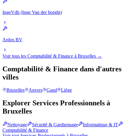
IngeVdb (Inge Van der borght)
Ardos BV
Voir tous les
Comptabilité & Finance
à
Bruxelles
→
Comptabilité & Finance
dans d'autres
villes
Bruxelles
Anvers
Gand
Liège
Explorer
Services Professionnels
à
Bruxelles
Nettoyage
Sécurité & Gardiennage
Informatique & IT
Comptabilité & Finance
Voir tout
Services Professionnels
à
Bruxelles
→