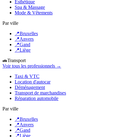
Esthétique
Spa & Massage
Mode & Vêtements
Par ville
📍
Bruxelles
📍
Anvers
📍
Gand
📍
Liège
🚗
Transport
Voir tous les professionnels →
Taxi & VTC
Location d'autocar
Déménagement
Transport de marchandises
Réparation automobile
Par ville
📍
Bruxelles
📍
Anvers
📍
Gand
📍
Liège