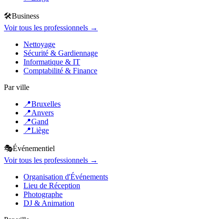
🛠️
Business
Voir tous les professionnels →
Nettoyage
Sécurité & Gardiennage
Informatique & IT
Comptabilité & Finance
Par ville
📍
Bruxelles
📍
Anvers
📍
Gand
📍
Liège
🎭
Événementiel
Voir tous les professionnels →
Organisation d'Événements
Lieu de Réception
Photographe
DJ & Animation