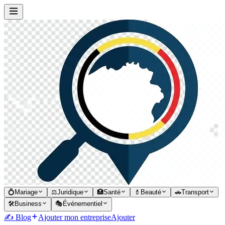
💍
Mariage
⚖️
Juridique
🏥
Santé
💄
Beauté
🚗
Transport
🛠️
Business
🎭
Événementiel
✍️ Blog
Ajouter mon entreprise
Ajouter