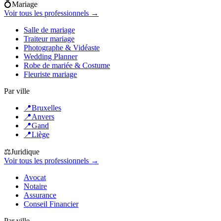
💍
Mariage
Voir tous les professionnels →
Salle de mariage
Traiteur mariage
Photographe & Vidéaste
Wedding Planner
Robe de mariée & Costume
Fleuriste mariage
Par ville
📍
Bruxelles
📍
Anvers
📍
Gand
📍
Liège
⚖️
Juridique
Voir tous les professionnels →
Avocat
Notaire
Assurance
Conseil Financier
Par ville