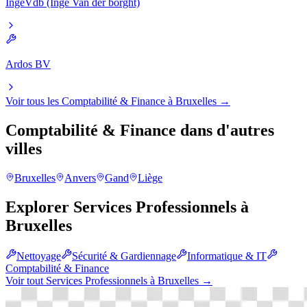
IngeVdb (Inge Van der borght)
Ardos BV
Voir tous les
Comptabilité & Finance
à
Bruxelles
→
Comptabilité & Finance
dans d'autres
villes
Bruxelles
Anvers
Gand
Liège
Explorer
Services Professionnels
à
Bruxelles
Nettoyage
Sécurité & Gardiennage
Informatique & IT
Comptabilité & Finance
Voir tout
Services Professionnels
à
Bruxelles
→