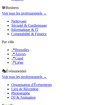
🛠️
Business
Voir tous les professionnels →
Nettoyage
Sécurité & Gardiennage
Informatique & IT
Comptabilité & Finance
Par ville
📍
Bruxelles
📍
Anvers
📍
Gand
📍
Liège
🎭
Événementiel
Voir tous les professionnels →
Organisation d'Événements
Lieu de Réception
Photographe
DJ & Animation