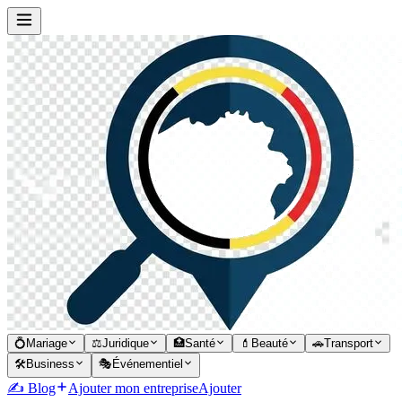
💍
Mariage
⚖️
Juridique
🏥
Santé
💄
Beauté
🚗
Transport
🛠️
Business
🎭
Événementiel
✍️ Blog
Ajouter mon entreprise
Ajouter