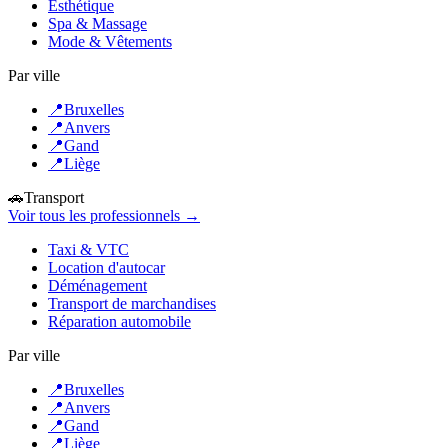
Esthétique
Spa & Massage
Mode & Vêtements
Par ville
📍
Bruxelles
📍
Anvers
📍
Gand
📍
Liège
🚗
Transport
Voir tous les professionnels →
Taxi & VTC
Location d'autocar
Déménagement
Transport de marchandises
Réparation automobile
Par ville
📍
Bruxelles
📍
Anvers
📍
Gand
📍
Liège