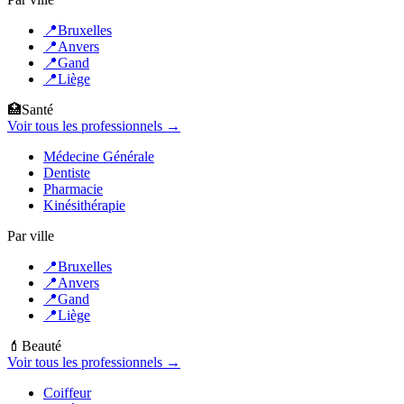
📍
Bruxelles
📍
Anvers
📍
Gand
📍
Liège
🏥
Santé
Voir tous les professionnels →
Médecine Générale
Dentiste
Pharmacie
Kinésithérapie
Par ville
📍
Bruxelles
📍
Anvers
📍
Gand
📍
Liège
💄
Beauté
Voir tous les professionnels →
Coiffeur