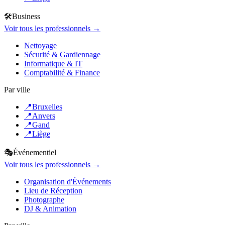
🛠️
Business
Voir tous les professionnels →
Nettoyage
Sécurité & Gardiennage
Informatique & IT
Comptabilité & Finance
Par ville
📍
Bruxelles
📍
Anvers
📍
Gand
📍
Liège
🎭
Événementiel
Voir tous les professionnels →
Organisation d'Événements
Lieu de Réception
Photographe
DJ & Animation