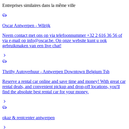
Entreprises similaires dans la même ville
Oscar Antwerpen - Wilrijk
Neem contact met ons op via telefoonnummer +32 2 616 36 56 of
via e-mail op info@oscar.be. Op onze website kunt u ook
gebruikmaken van een live chat!
Thrifty Autoverhuur - Antwerpen Downtown Belgium Tsh
Reserve a rental car online and save time and money! With great car
rental deals, and convenient pickup and drop-off locations, you'll
find the absolute best rental car for your money.
okaz & rentcenter antwerpen