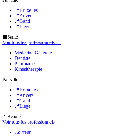
📍
Bruxelles
📍
Anvers
📍
Gand
📍
Liège
🏥
Santé
Voir tous les professionnels →
Médecine Générale
Dentiste
Pharmacie
Kinésithérapie
Par ville
📍
Bruxelles
📍
Anvers
📍
Gand
📍
Liège
💄
Beauté
Voir tous les professionnels →
Coiffeur