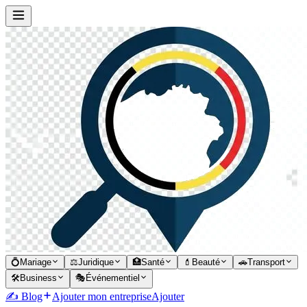
💍
Mariage
⚖️
Juridique
🏥
Santé
💄
Beauté
🚗
Transport
🛠️
Business
🎭
Événementiel
✍️ Blog
Ajouter mon entreprise
Ajouter