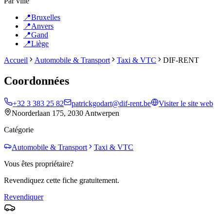
Par ville
📍
Bruxelles
📍
Anvers
📍
Gand
📍
Liège
Accueil
Automobile & Transport
Taxi & VTC
DIF-RENT
Coordonnées
+32 3 383 25 82
patrickgodart@dif-rent.be
Visiter le site web
Noorderlaan 175, 2030 Antwerpen
Catégorie
Automobile & Transport
Taxi & VTC
Vous êtes propriétaire?
Revendiquez cette fiche gratuitement.
Revendiquer