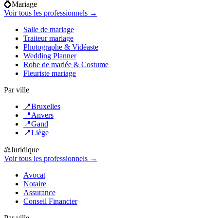
💍
Mariage
Voir tous les professionnels →
Salle de mariage
Traiteur mariage
Photographe & Vidéaste
Wedding Planner
Robe de mariée & Costume
Fleuriste mariage
Par ville
📍
Bruxelles
📍
Anvers
📍
Gand
📍
Liège
⚖️
Juridique
Voir tous les professionnels →
Avocat
Notaire
Assurance
Conseil Financier
Par ville