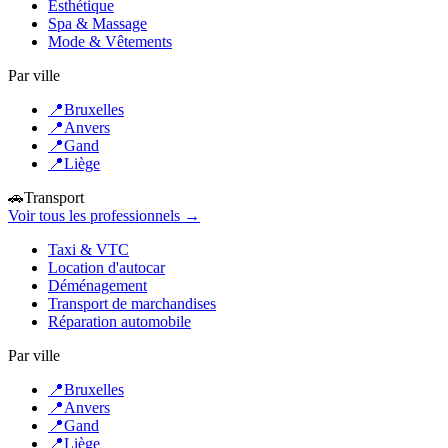
Esthétique
Spa & Massage
Mode & Vêtements
Par ville
📍
Bruxelles
📍
Anvers
📍
Gand
📍
Liège
🚗
Transport
Voir tous les professionnels →
Taxi & VTC
Location d'autocar
Déménagement
Transport de marchandises
Réparation automobile
Par ville
📍
Bruxelles
📍
Anvers
📍
Gand
📍
Liège