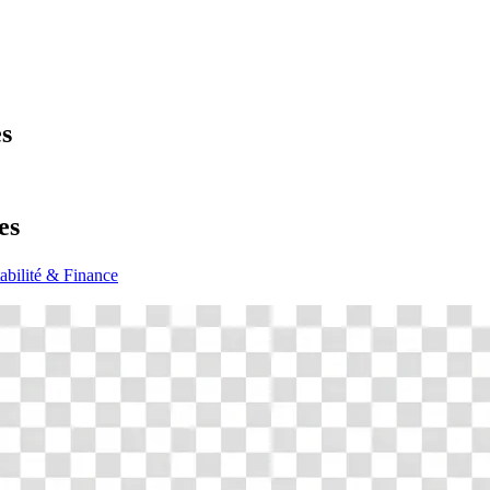
es
es
bilité & Finance