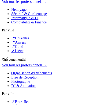
Voir tous les professionnels →
Nettoyage
Sécurité & Gardiennage
Informatique & IT
Comptabilité & Finance
Par ville
📍
Bruxelles
📍
Anvers
📍
Gand
📍
Liège
🎭
Événementiel
Voir tous les professionnels →
Organisation d'Événements
Lieu de Réception
Photographe
DJ & Animation
Par ville
📍
Bruxelles