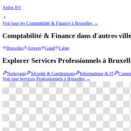
Ardos BV
Voir tous les
Comptabilité & Finance
à
Bruxelles
→
Comptabilité & Finance
dans d'autres vill
Bruxelles
Anvers
Gand
Liège
Explorer
Services Professionnels
à
Bruxell
Nettoyage
Sécurité & Gardiennage
Informatique & IT
Compta
Voir tout
Services Professionnels
à
Bruxelles
→