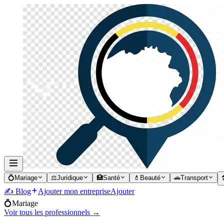
💍
Mariage
⚖️
Juridique
🏥
Santé
💄
Beauté
🚗
Transport

✍️ Blog
Ajouter mon entreprise
Ajouter
💍
Mariage
Voir tous les professionnels →