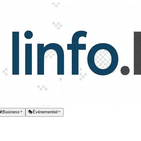
️
Business
🎭
Événementiel