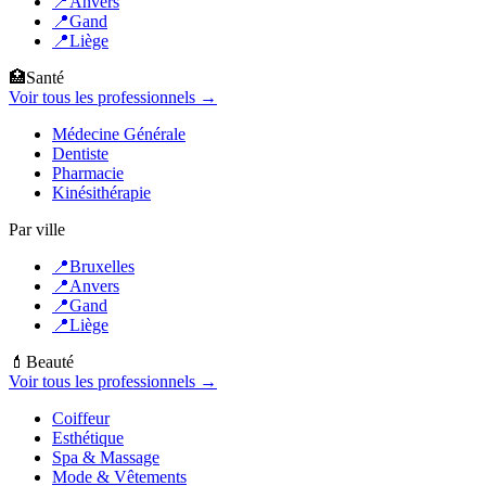
📍
Anvers
📍
Gand
📍
Liège
🏥
Santé
Voir tous les professionnels →
Médecine Générale
Dentiste
Pharmacie
Kinésithérapie
Par ville
📍
Bruxelles
📍
Anvers
📍
Gand
📍
Liège
💄
Beauté
Voir tous les professionnels →
Coiffeur
Esthétique
Spa & Massage
Mode & Vêtements