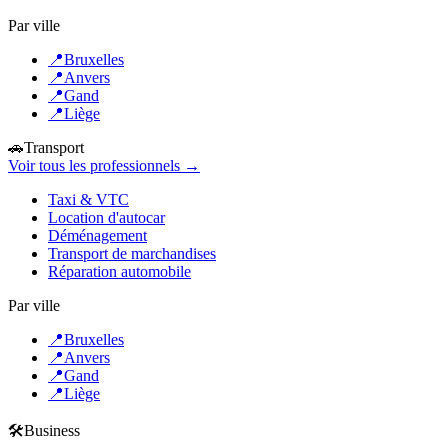
Par ville
📍
Bruxelles
📍
Anvers
📍
Gand
📍
Liège
🚗
Transport
Voir tous les professionnels →
Taxi & VTC
Location d'autocar
Déménagement
Transport de marchandises
Réparation automobile
Par ville
📍
Bruxelles
📍
Anvers
📍
Gand
📍
Liège
🛠️
Business