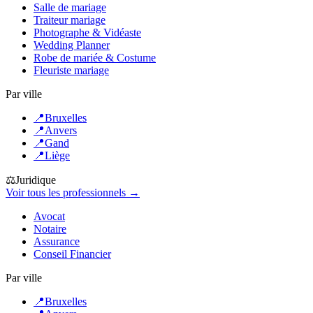
Salle de mariage
Traiteur mariage
Photographe & Vidéaste
Wedding Planner
Robe de mariée & Costume
Fleuriste mariage
Par ville
📍
Bruxelles
📍
Anvers
📍
Gand
📍
Liège
⚖️
Juridique
Voir tous les professionnels →
Avocat
Notaire
Assurance
Conseil Financier
Par ville
📍
Bruxelles