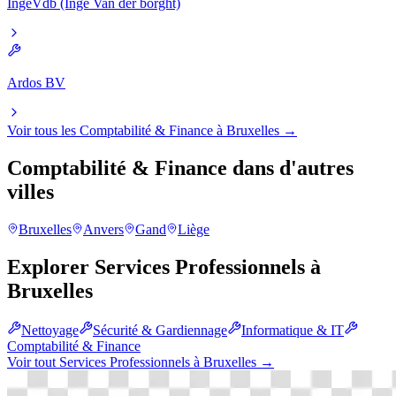
IngeVdb (Inge Van der borght)
Ardos BV
Voir tous les
Comptabilité & Finance
à
Bruxelles
→
Comptabilité & Finance
dans d'autres
villes
Bruxelles
Anvers
Gand
Liège
Explorer
Services Professionnels
à
Bruxelles
Nettoyage
Sécurité & Gardiennage
Informatique & IT
Comptabilité & Finance
Voir tout
Services Professionnels
à
Bruxelles
→