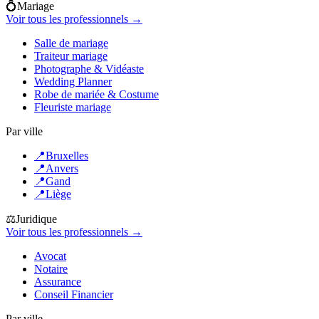
💍
Mariage
Voir tous les professionnels →
Salle de mariage
Traiteur mariage
Photographe & Vidéaste
Wedding Planner
Robe de mariée & Costume
Fleuriste mariage
Par ville
📍
Bruxelles
📍
Anvers
📍
Gand
📍
Liège
⚖️
Juridique
Voir tous les professionnels →
Avocat
Notaire
Assurance
Conseil Financier
Par ville