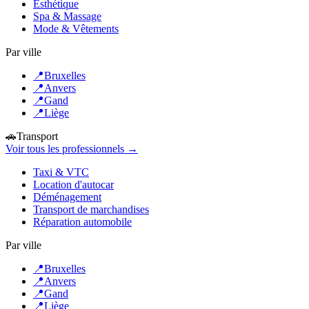
Esthétique
Spa & Massage
Mode & Vêtements
Par ville
📍
Bruxelles
📍
Anvers
📍
Gand
📍
Liège
🚗
Transport
Voir tous les professionnels →
Taxi & VTC
Location d'autocar
Déménagement
Transport de marchandises
Réparation automobile
Par ville
📍
Bruxelles
📍
Anvers
📍
Gand
📍
Liège