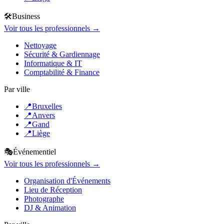
🛠️
Business
Voir tous les professionnels →
Nettoyage
Sécurité & Gardiennage
Informatique & IT
Comptabilité & Finance
Par ville
📍
Bruxelles
📍
Anvers
📍
Gand
📍
Liège
🎭
Événementiel
Voir tous les professionnels →
Organisation d'Événements
Lieu de Réception
Photographe
DJ & Animation