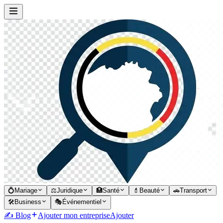
💍
Mariage
⚖️
Juridique
🏥
Santé
💄
Beauté
🚗
Transport
🛠️
Business
🎭
Événementiel
✍️ Blog
Ajouter mon entreprise
Ajouter