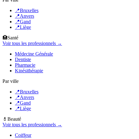
📍
Bruxelles
📍
Anvers
📍
Gand
📍
Liège
🏥
Santé
Voir tous les professionnels →
Médecine Générale
Dentiste
Pharmacie
Kinésithérapie
Par ville
📍
Bruxelles
📍
Anvers
📍
Gand
📍
Liège
💄
Beauté
Voir tous les professionnels →
Coiffeur