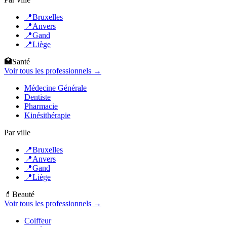
📍
Bruxelles
📍
Anvers
📍
Gand
📍
Liège
🏥
Santé
Voir tous les professionnels →
Médecine Générale
Dentiste
Pharmacie
Kinésithérapie
Par ville
📍
Bruxelles
📍
Anvers
📍
Gand
📍
Liège
💄
Beauté
Voir tous les professionnels →
Coiffeur