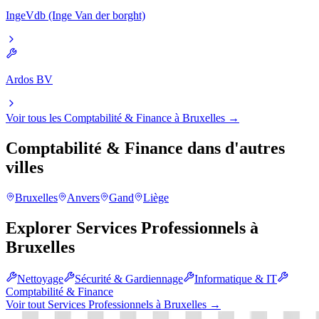
IngeVdb (Inge Van der borght)
Ardos BV
Voir tous les
Comptabilité & Finance
à
Bruxelles
→
Comptabilité & Finance
dans d'autres
villes
Bruxelles
Anvers
Gand
Liège
Explorer
Services Professionnels
à
Bruxelles
Nettoyage
Sécurité & Gardiennage
Informatique & IT
Comptabilité & Finance
Voir tout
Services Professionnels
à
Bruxelles
→