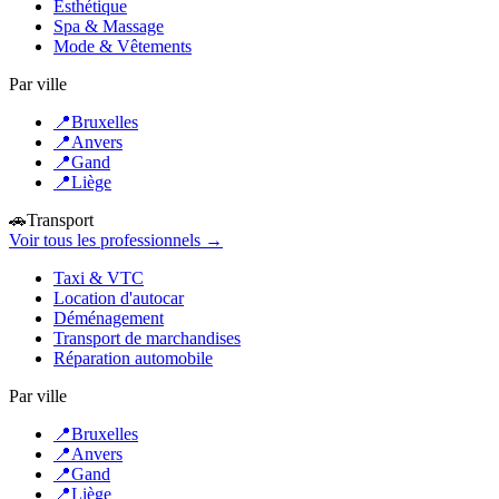
Esthétique
Spa & Massage
Mode & Vêtements
Par ville
📍
Bruxelles
📍
Anvers
📍
Gand
📍
Liège
🚗
Transport
Voir tous les professionnels →
Taxi & VTC
Location d'autocar
Déménagement
Transport de marchandises
Réparation automobile
Par ville
📍
Bruxelles
📍
Anvers
📍
Gand
📍
Liège