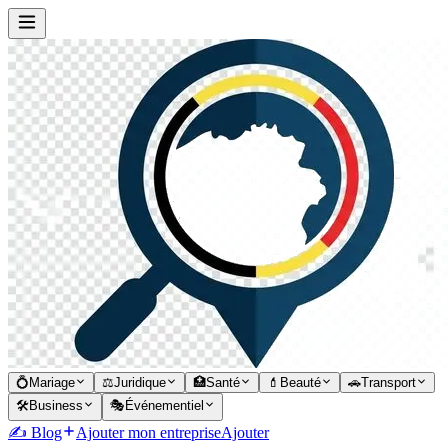
💍
Mariage
⚖️
Juridique
🏥
Santé
💄
Beauté
🚗
Transport
🛠️
Business
🎭
Événementiel
✍️ Blog
Ajouter mon entreprise
Ajouter