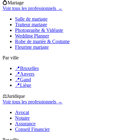
💍
Mariage
Voir tous les professionnels →
Salle de mariage
Traiteur mariage
Photographe & Vidéaste
Wedding Planner
Robe de mariée & Costume
Fleuriste mariage
Par ville
📍
Bruxelles
📍
Anvers
📍
Gand
📍
Liège
⚖️
Juridique
Voir tous les professionnels →
Avocat
Notaire
Assurance
Conseil Financier
Par ville