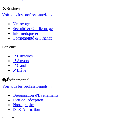
🛠️
Business
Voir tous les professionnels →
Nettoyage
Sécurité & Gardiennage
Informatique & IT
Comptabilité & Finance
Par ville
📍
Bruxelles
📍
Anvers
📍
Gand
📍
Liège
🎭
Événementiel
Voir tous les professionnels →
Organisation d'Événements
Lieu de Réception
Photographe
DJ & Animation