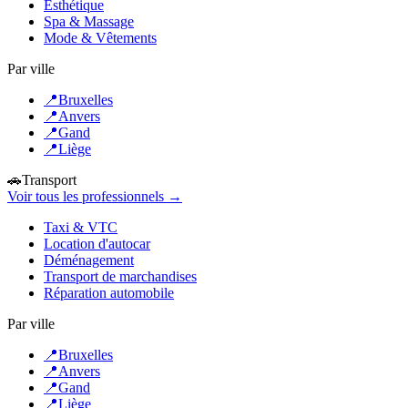
Esthétique
Spa & Massage
Mode & Vêtements
Par ville
📍
Bruxelles
📍
Anvers
📍
Gand
📍
Liège
🚗
Transport
Voir tous les professionnels →
Taxi & VTC
Location d'autocar
Déménagement
Transport de marchandises
Réparation automobile
Par ville
📍
Bruxelles
📍
Anvers
📍
Gand
📍
Liège