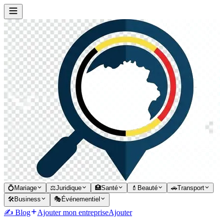
💍
Mariage
⚖️
Juridique
🏥
Santé
💄
Beauté
🚗
Transport
🛠️
Business
🎭
Événementiel
✍️ Blog
Ajouter mon entreprise
Ajouter