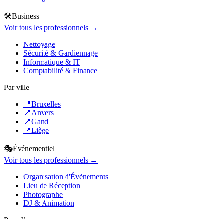
🛠️
Business
Voir tous les professionnels →
Nettoyage
Sécurité & Gardiennage
Informatique & IT
Comptabilité & Finance
Par ville
📍
Bruxelles
📍
Anvers
📍
Gand
📍
Liège
🎭
Événementiel
Voir tous les professionnels →
Organisation d'Événements
Lieu de Réception
Photographe
DJ & Animation