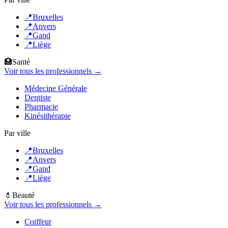
📍
Bruxelles
📍
Anvers
📍
Gand
📍
Liège
🏥
Santé
Voir tous les professionnels →
Médecine Générale
Dentiste
Pharmacie
Kinésithérapie
Par ville
📍
Bruxelles
📍
Anvers
📍
Gand
📍
Liège
💄
Beauté
Voir tous les professionnels →
Coiffeur