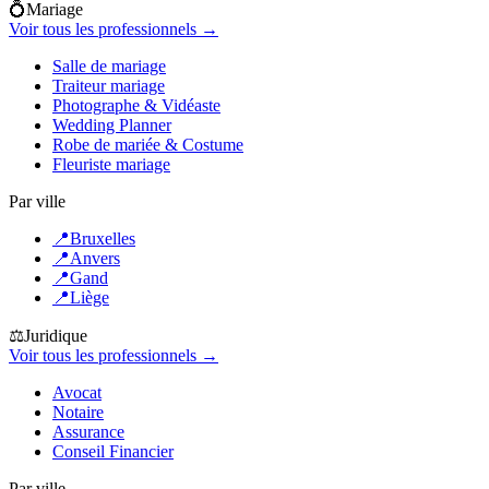
💍
Mariage
Voir tous les professionnels →
Salle de mariage
Traiteur mariage
Photographe & Vidéaste
Wedding Planner
Robe de mariée & Costume
Fleuriste mariage
Par ville
📍
Bruxelles
📍
Anvers
📍
Gand
📍
Liège
⚖️
Juridique
Voir tous les professionnels →
Avocat
Notaire
Assurance
Conseil Financier
Par ville