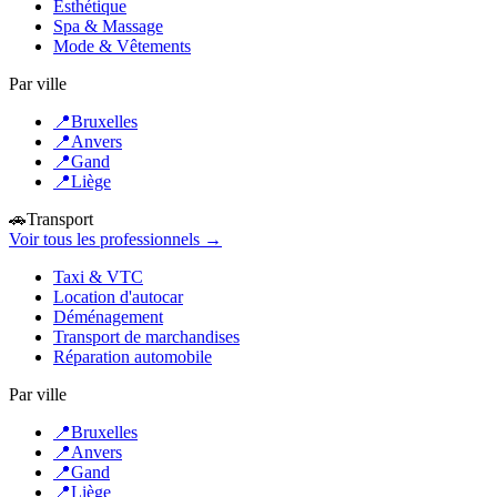
Esthétique
Spa & Massage
Mode & Vêtements
Par ville
📍
Bruxelles
📍
Anvers
📍
Gand
📍
Liège
🚗
Transport
Voir tous les professionnels →
Taxi & VTC
Location d'autocar
Déménagement
Transport de marchandises
Réparation automobile
Par ville
📍
Bruxelles
📍
Anvers
📍
Gand
📍
Liège