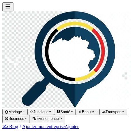
💍
Mariage
⚖️
Juridique
🏥
Santé
💄
Beauté
🚗
Transport
🛠️
Business
🎭
Événementiel
✍️ Blog
Ajouter mon entreprise
Ajouter