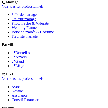
💍
Mariage
Voir tous les professionnels →
Salle de mariage
Traiteur mariage
Photographe & Vidéaste
Wedding Planner
Robe de mariée & Costume
Fleuriste mariage
Par ville
📍
Bruxelles
📍
Anvers
📍
Gand
📍
Liège
⚖️
Juridique
Voir tous les professionnels →
Avocat
Notaire
Assurance
Conseil Financier
Par ville