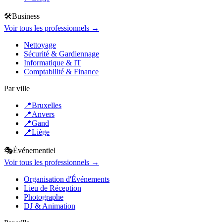
🛠️
Business
Voir tous les professionnels →
Nettoyage
Sécurité & Gardiennage
Informatique & IT
Comptabilité & Finance
Par ville
📍
Bruxelles
📍
Anvers
📍
Gand
📍
Liège
🎭
Événementiel
Voir tous les professionnels →
Organisation d'Événements
Lieu de Réception
Photographe
DJ & Animation