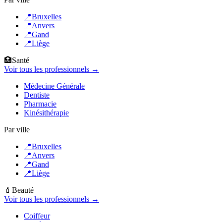
📍
Bruxelles
📍
Anvers
📍
Gand
📍
Liège
🏥
Santé
Voir tous les professionnels →
Médecine Générale
Dentiste
Pharmacie
Kinésithérapie
Par ville
📍
Bruxelles
📍
Anvers
📍
Gand
📍
Liège
💄
Beauté
Voir tous les professionnels →
Coiffeur