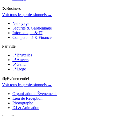
🛠️
Business
Voir tous les professionnels →
Nettoyage
Sécurité & Gardiennage
Informatique & IT
Comptabilité & Finance
Par ville
📍
Bruxelles
📍
Anvers
📍
Gand
📍
Liège
🎭
Événementiel
Voir tous les professionnels →
Organisation d'Événements
Lieu de Réception
Photographe
DJ & Animation