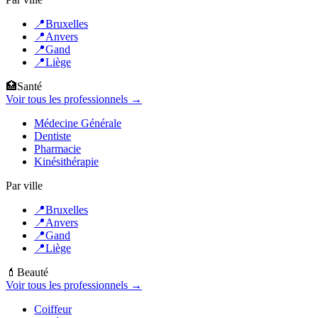
📍
Bruxelles
📍
Anvers
📍
Gand
📍
Liège
🏥
Santé
Voir tous les professionnels →
Médecine Générale
Dentiste
Pharmacie
Kinésithérapie
Par ville
📍
Bruxelles
📍
Anvers
📍
Gand
📍
Liège
💄
Beauté
Voir tous les professionnels →
Coiffeur