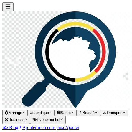
💍
Mariage
⚖️
Juridique
🏥
Santé
💄
Beauté
🚗
Transport
🛠️
Business
🎭
Événementiel
✍️ Blog
Ajouter mon entreprise
Ajouter