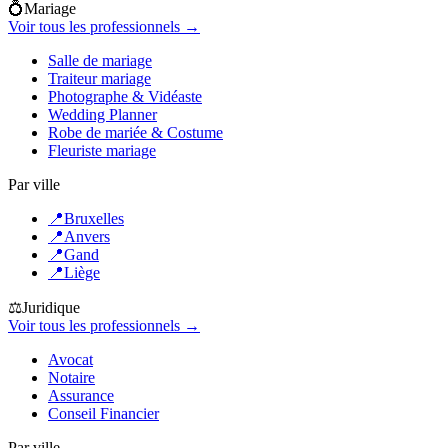
💍
Mariage
Voir tous les professionnels →
Salle de mariage
Traiteur mariage
Photographe & Vidéaste
Wedding Planner
Robe de mariée & Costume
Fleuriste mariage
Par ville
📍
Bruxelles
📍
Anvers
📍
Gand
📍
Liège
⚖️
Juridique
Voir tous les professionnels →
Avocat
Notaire
Assurance
Conseil Financier
Par ville