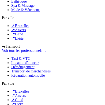
Esthétique
Spa & Massage
Mode & Vêtements
Par ville
📍
Bruxelles
📍
Anvers
📍
Gand
📍
Liège
🚗
Transport
Voir tous les professionnels →
Taxi & VTC
Location d'autocar
Déménagement
Transport de marchandises
Réparation automobile
Par ville
📍
Bruxelles
📍
Anvers
📍
Gand
📍
Liège