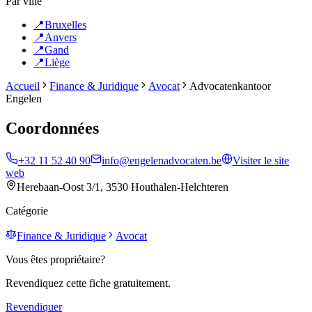
Par ville
📍
Bruxelles
📍
Anvers
📍
Gand
📍
Liège
Accueil
Finance & Juridique
Avocat
Advocatenkantoor
Engelen
Coordonnées
+32 11 52 40 90
info@engelenadvocaten.be
Visiter le site
web
Herebaan-Oost 3/1, 3530 Houthalen-Helchteren
Catégorie
Finance & Juridique
Avocat
Vous êtes propriétaire?
Revendiquez cette fiche gratuitement.
Revendiquer