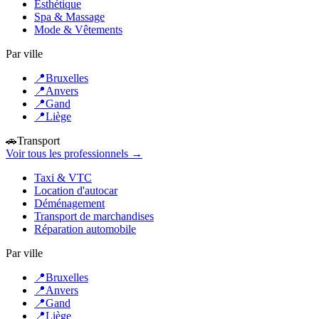
Esthétique
Spa & Massage
Mode & Vêtements
Par ville
📍
Bruxelles
📍
Anvers
📍
Gand
📍
Liège
🚗
Transport
Voir tous les professionnels →
Taxi & VTC
Location d'autocar
Déménagement
Transport de marchandises
Réparation automobile
Par ville
📍
Bruxelles
📍
Anvers
📍
Gand
📍
Liège