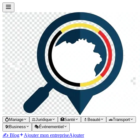
💍
Mariage
⚖️
Juridique
🏥
Santé
💄
Beauté
🚗
Transport
🛠️
Business
🎭
Événementiel
✍️ Blog
Ajouter mon entreprise
Ajouter