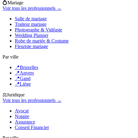
💍
Mariage
Voir tous les professionnels →
Salle de mariage
Traiteur mariage
Photographe & Vidéaste
Wedding Planner
Robe de mariée & Costume
Fleuriste mariage
Par ville
📍
Bruxelles
📍
Anvers
📍
Gand
📍
Liège
⚖️
Juridique
Voir tous les professionnels →
Avocat
Notaire
Assurance
Conseil Financier
Par ville