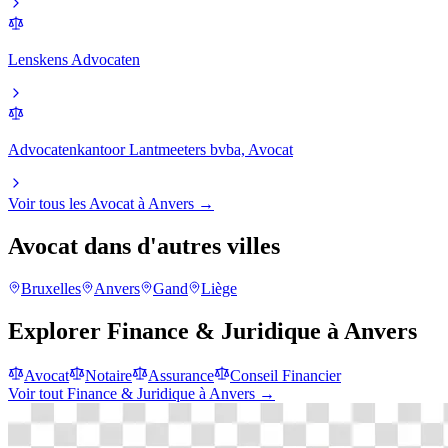
Lenskens Advocaten
Advocatenkantoor Lantmeeters bvba, Avocat
Voir tous les
Avocat
à
Anvers
→
Avocat
dans d'autres villes
Bruxelles
Anvers
Gand
Liège
Explorer
Finance & Juridique
à
Anvers
Avocat
Notaire
Assurance
Conseil Financier
Voir tout
Finance & Juridique
à
Anvers
→