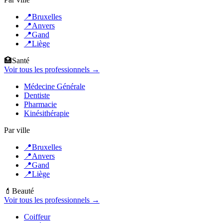
📍
Bruxelles
📍
Anvers
📍
Gand
📍
Liège
🏥
Santé
Voir tous les professionnels →
Médecine Générale
Dentiste
Pharmacie
Kinésithérapie
Par ville
📍
Bruxelles
📍
Anvers
📍
Gand
📍
Liège
💄
Beauté
Voir tous les professionnels →
Coiffeur