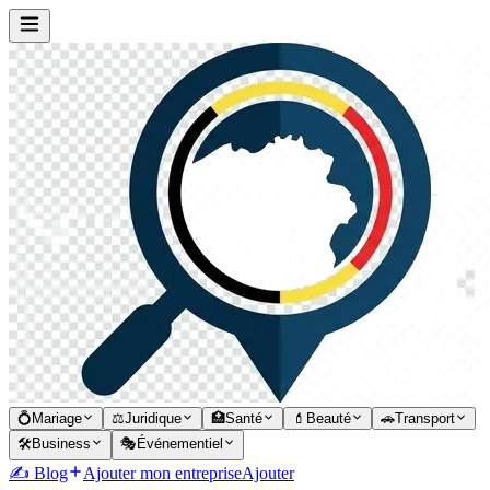
💍
Mariage
⚖️
Juridique
🏥
Santé
💄
Beauté
🚗
Transport
🛠️
Business
🎭
Événementiel
✍️ Blog
Ajouter mon entreprise
Ajouter