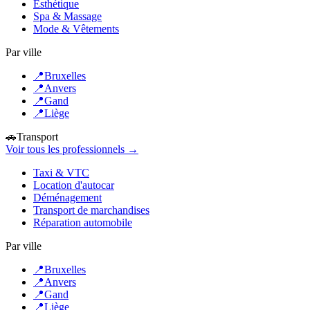
Esthétique
Spa & Massage
Mode & Vêtements
Par ville
📍
Bruxelles
📍
Anvers
📍
Gand
📍
Liège
🚗
Transport
Voir tous les professionnels →
Taxi & VTC
Location d'autocar
Déménagement
Transport de marchandises
Réparation automobile
Par ville
📍
Bruxelles
📍
Anvers
📍
Gand
📍
Liège