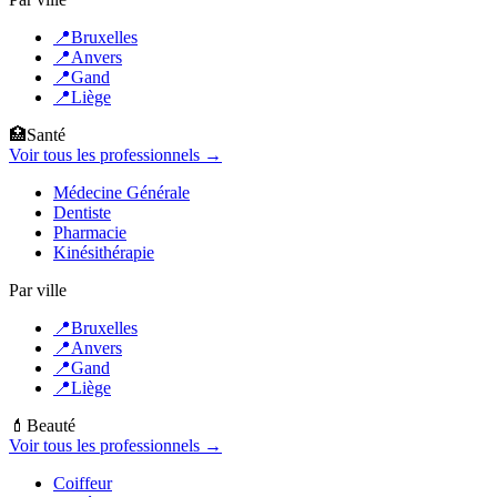
📍
Bruxelles
📍
Anvers
📍
Gand
📍
Liège
🏥
Santé
Voir tous les professionnels →
Médecine Générale
Dentiste
Pharmacie
Kinésithérapie
Par ville
📍
Bruxelles
📍
Anvers
📍
Gand
📍
Liège
💄
Beauté
Voir tous les professionnels →
Coiffeur