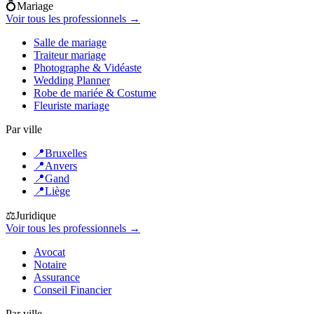
💍
Mariage
Voir tous les professionnels →
Salle de mariage
Traiteur mariage
Photographe & Vidéaste
Wedding Planner
Robe de mariée & Costume
Fleuriste mariage
Par ville
📍
Bruxelles
📍
Anvers
📍
Gand
📍
Liège
⚖️
Juridique
Voir tous les professionnels →
Avocat
Notaire
Assurance
Conseil Financier
Par ville