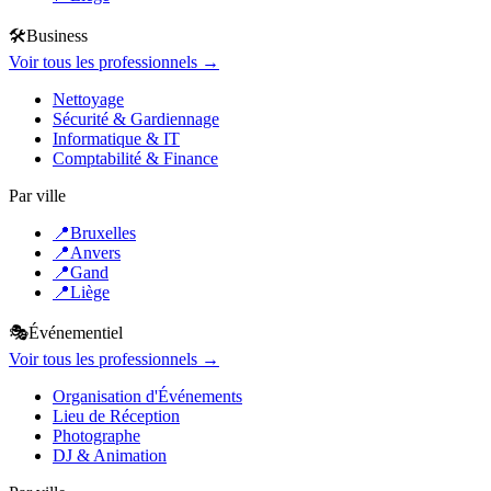
🛠️
Business
Voir tous les professionnels →
Nettoyage
Sécurité & Gardiennage
Informatique & IT
Comptabilité & Finance
Par ville
📍
Bruxelles
📍
Anvers
📍
Gand
📍
Liège
🎭
Événementiel
Voir tous les professionnels →
Organisation d'Événements
Lieu de Réception
Photographe
DJ & Animation