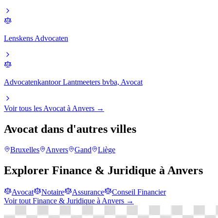
Lenskens Advocaten
Advocatenkantoor Lantmeeters bvba, Avocat
Voir tous les
Avocat
à
Anvers
→
Avocat
dans d'autres villes
Bruxelles
Anvers
Gand
Liège
Explorer
Finance & Juridique
à
Anvers
Avocat
Notaire
Assurance
Conseil Financier
Voir tout
Finance & Juridique
à
Anvers
→